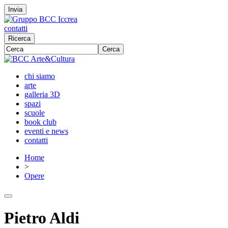
Invia
contatti
Ricerca
Cerca
chi siamo
arte
galleria 3D
spazi
scuole
book club
eventi e news
contatti
Home
>
Opere
Pietro Aldi