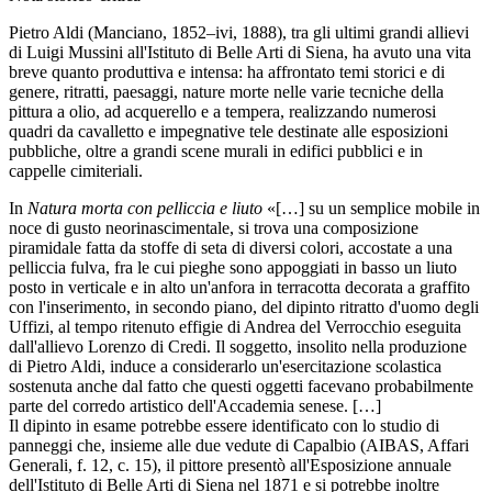
Pietro Aldi (Manciano, 1852–ivi, 1888), tra gli ultimi grandi allievi
di Luigi Mussini all'Istituto di Belle Arti di Siena, ha avuto una vita
breve quanto produttiva e intensa: ha affrontato temi storici e di
genere, ritratti, paesaggi, nature morte nelle varie tecniche della
pittura a olio, ad acquerello e a tempera, realizzando numerosi
quadri da cavalletto e impegnative tele destinate alle esposizioni
pubbliche, oltre a grandi scene murali in edifici pubblici e in
cappelle cimiteriali.
In
Natura morta con pelliccia e liuto
«[…] su un semplice mobile in
noce di gusto neorinascimentale, si trova una composizione
piramidale fatta da stoffe di seta di diversi colori, accostate a una
pelliccia fulva, fra le cui pieghe sono appoggiati in basso un liuto
posto in verticale e in alto un'anfora in terracotta decorata a graffito
con l'inserimento, in secondo piano, del dipinto ritratto d'uomo degli
Uffizi, al tempo ritenuto effigie di Andrea del Verrocchio eseguita
dall'allievo Lorenzo di Credi. Il soggetto, insolito nella produzione
di Pietro Aldi, induce a considerarlo un'esercitazione scolastica
sostenuta anche dal fatto che questi oggetti facevano probabilmente
parte del corredo artistico dell'Accademia senese. […]
Il dipinto in esame potrebbe essere identificato con lo studio di
panneggi che, insieme alle due vedute di Capalbio (AIBAS, Affari
Generali, f. 12, c. 15), il pittore presentò all'Esposizione annuale
dell'Istituto di Belle Arti di Siena nel 1871 e si potrebbe inoltre