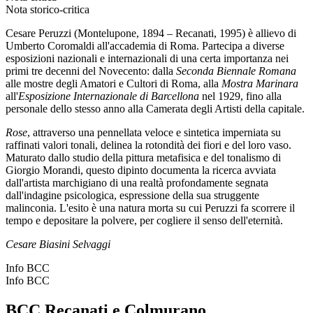
Nota storico-critica
Cesare Peruzzi (Montelupone, 1894 – Recanati, 1995) è allievo di
Umberto Coromaldi all'accademia di Roma. Partecipa a diverse
esposizioni nazionali e internazionali di una certa importanza nei
primi tre decenni del Novecento: dalla
Seconda Biennale Romana
alle mostre degli Amatori e Cultori di Roma, alla
Mostra Marinara
all'
Esposizione Internazionale di Barcellona
nel 1929, fino alla
personale dello stesso anno alla Camerata degli Artisti della capitale.
Rose
, attraverso una pennellata veloce e sintetica imperniata su
raffinati valori tonali, delinea la rotondità dei fiori e del loro vaso.
Maturato dallo studio della pittura metafisica e del tonalismo di
Giorgio Morandi, questo dipinto documenta la ricerca avviata
dall'artista marchigiano di una realtà profondamente segnata
dall'indagine psicologica, espressione della sua struggente
malinconia. L'esito è una natura morta su cui Peruzzi fa scorrere il
tempo e depositare la polvere, per cogliere il senso dell'eternità.
Cesare Biasini Selvaggi
Info BCC
Info BCC
BCC Recanati e Colmurano