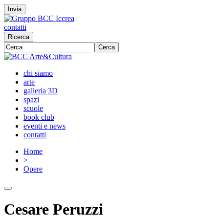
Invia
contatti
Ricerca
Cerca
chi siamo
arte
galleria 3D
spazi
scuole
book club
eventi e news
contatti
Home
>
Opere
Cesare Peruzzi