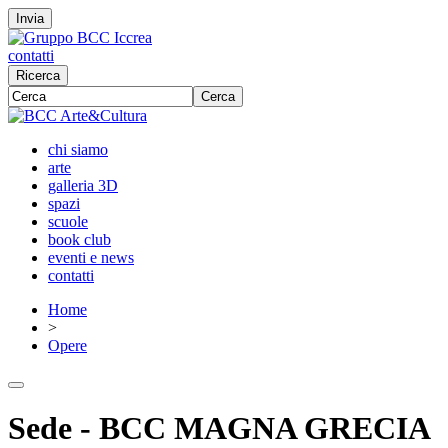
Invia
contatti
Ricerca
Cerca
chi siamo
arte
galleria 3D
spazi
scuole
book club
eventi e news
contatti
Home
>
Opere
Sede - BCC MAGNA GRECIA