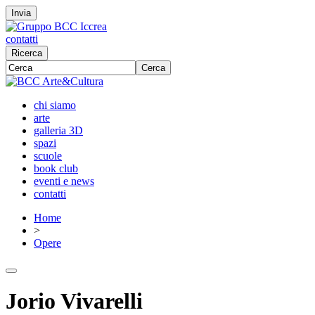
Invia
contatti
Ricerca
Cerca
chi siamo
arte
galleria 3D
spazi
scuole
book club
eventi e news
contatti
Home
>
Opere
Jorio Vivarelli