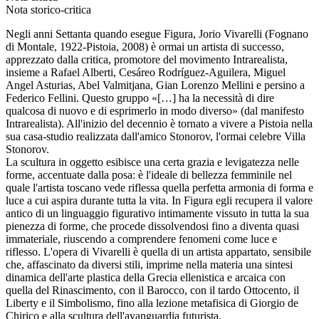
Nota storico-critica
Negli anni Settanta quando esegue Figura, Jorio Vivarelli (Fognano
di Montale, 1922-Pistoia, 2008) è ormai un artista di successo,
apprezzato dalla critica, promotore del movimento Intrarealista,
insieme a Rafael Alberti, Cesáreo Rodríguez-Aguilera, Miguel
Angel Asturias, Abel Valmitjana, Gian Lorenzo Mellini e persino a
Federico Fellini. Questo gruppo «[…] ha la necessità di dire
qualcosa di nuovo e di esprimerlo in modo diverso» (dal manifesto
Intrarealista). All'inizio del decennio è tornato a vivere a Pistoia nella
sua casa-studio realizzata dall'amico Stonorov, l'ormai celebre Villa
Stonorov.
La scultura in oggetto esibisce una certa grazia e levigatezza nelle
forme, accentuate dalla posa: è l'ideale di bellezza femminile nel
quale l'artista toscano vede riflessa quella perfetta armonia di forma e
luce a cui aspira durante tutta la vita. In Figura egli recupera il valore
antico di un linguaggio figurativo intimamente vissuto in tutta la sua
pienezza di forme, che procede dissolvendosi fino a diventa quasi
immateriale, riuscendo a comprendere fenomeni come luce e
riflesso. L'opera di Vivarelli è quella di un artista appartato, sensibile
che, affascinato da diversi stili, imprime nella materia una sintesi
dinamica dell'arte plastica della Grecia ellenistica e arcaica con
quella del Rinascimento, con il Barocco, con il tardo Ottocento, il
Liberty e il Simbolismo, fino alla lezione metafisica di Giorgio de
Chirico e alla scultura dell'avanguardia futurista.