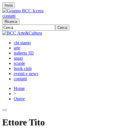
Invia
contatti
Ricerca
Cerca
chi siamo
arte
galleria 3D
spazi
scuole
book club
eventi e news
contatti
Home
>
Opere
Ettore Tito