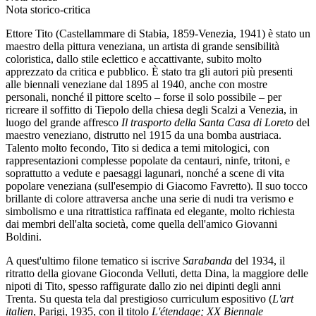
Nota storico-critica
Ettore Tito (Castellammare di Stabia, 1859-Venezia, 1941) è stato un
maestro della pittura veneziana, un artista di grande sensibilità
coloristica, dallo stile eclettico e accattivante, subito molto
apprezzato da critica e pubblico. È stato tra gli autori più presenti
alle biennali veneziane dal 1895 al 1940, anche con mostre
personali, nonché il pittore scelto – forse il solo possibile – per
ricreare il soffitto di Tiepolo della chiesa degli Scalzi a Venezia, in
luogo del grande affresco
Il trasporto della Santa Casa di Loreto
del
maestro veneziano, distrutto nel 1915 da una bomba austriaca.
Talento molto fecondo, Tito si dedica a temi mitologici, con
rappresentazioni complesse popolate da centauri, ninfe, tritoni, e
soprattutto a vedute e paesaggi lagunari, nonché a scene di vita
popolare veneziana (sull'esempio di Giacomo Favretto). Il suo tocco
brillante di colore attraversa anche una serie di nudi tra verismo e
simbolismo e una ritrattistica raffinata ed elegante, molto richiesta
dai membri dell'alta società, come quella dell'amico Giovanni
Boldini.
A quest'ultimo filone tematico si iscrive
Sarabanda
del 1934, il
ritratto della giovane Gioconda Velluti, detta Dina, la maggiore delle
nipoti di Tito, spesso raffigurate dallo zio nei dipinti degli anni
Trenta. Su questa tela dal prestigioso curriculum espositivo (
L'art
italien
, Parigi, 1935, con il titolo
L'étendage; XX Biennale