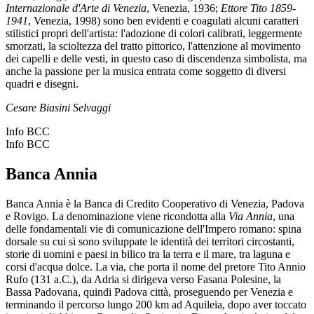
Internazionale d'Arte di Venezia
, Venezia, 1936;
Ettore Tito 1859-
1941
, Venezia, 1998) sono ben evidenti e coagulati alcuni caratteri
stilistici propri dell'artista: l'adozione di colori calibrati, leggermente
smorzati, la scioltezza del tratto pittorico, l'attenzione al movimento
dei capelli e delle vesti, in questo caso di discendenza simbolista, ma
anche la passione per la musica entrata come soggetto di diversi
quadri e disegni.
Cesare Biasini Selvaggi
Info BCC
Info BCC
Banca Annia
Banca Annia è la Banca di Credito Cooperativo di Venezia, Padova
e Rovigo. La denominazione viene ricondotta alla
Via Annia
, una
delle fondamentali vie di comunicazione dell'Impero romano: spina
dorsale su cui si sono sviluppate le identità dei territori circostanti,
storie di uomini e paesi in bilico tra la terra e il mare, tra laguna e
corsi d'acqua dolce. La via, che porta il nome del pretore Tito Annio
Rufo (131 a.C.), da Adria si dirigeva verso Fasana Polesine, la
Bassa Padovana, quindi Padova città, proseguendo per Venezia e
terminando il percorso lungo 200 km ad Aquileia, dopo aver toccato