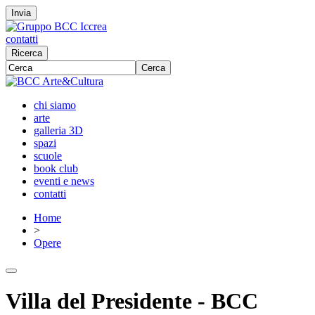
Invia
contatti
Ricerca
Cerca
chi siamo
arte
galleria 3D
spazi
scuole
book club
eventi e news
contatti
Home
>
Opere
Villa del Presidente - BCC