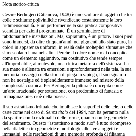
Nota storico-critica
Cesare Berlingeri (Cittanova, 1948) è uno scultore di oggetti che tra
colle e schiume poliviniliche rivendicano costantemente la loro
tridimensionalità. È un performer nella sua pratica compositiva
scandita per azioni programmate. È un germinatore di
rabdomantiche installazioni. Ma, soprattutto, è un pittore. I suoi piedi
sono immersi, da oltre cinquant'anni, nei pigmenti allo stato puro, in
colori in apparenza uniformi, in realtà dalle molteplici sfumature che
si mescolano l'una nell'altra. Perché il colore non è mai concepito
come un elemento aggiuntivo, ma costitutivo che tende sempre
all'improbabile, al mutevole, una cinica metafora dell'esistenza. La
sua mano è allenata tra emersioni e sprofondamenti nella tela, la sua
memoria passeggia nella storia di piega in s-piega, il suo sguardo
non ha nostalgie ed è splendidamente immerso nel mistero della
complessità cosmica. Per Berlingeri la pittura è concepita come
un'arte irrazionale per sottrazione, con predominio di fantasia e
immaginazione, cioè della poesia.
Il suo astrattismo irrituale che imbibisce le superfici delle tele, o delle
carte come nel caso di
Senza titolo
del 1994, non ha pertanto nulla
da spartire con la razionalità delle forme, quanto con le geometrie
del sentimento. Questo “astrattismo a modo suo” è tutto ricompreso
nella dialettica tra geometrie e morfologie allusive a oggetti e
immagini, nelle rarefazioni di una memoria profonda di filigrana