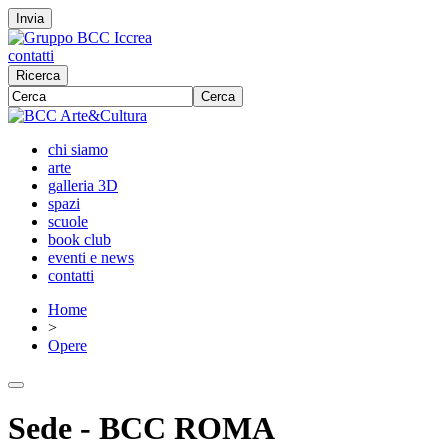
Invia
contatti
Ricerca
Cerca
chi siamo
arte
galleria 3D
spazi
scuole
book club
eventi e news
contatti
Home
>
Opere
Sede - BCC ROMA