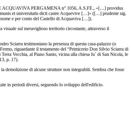
 FERMO E ACQUAVIVA PERGAMENA n° 1056, A.S.FE., «[…] providus
omunis et universitatis dicti castre Acquevive […]» ([…] prudente sig.
 a nome e per conto del Castello di Acquaviva […]).
visuale sul meraviglioso territorio circostante, attraverso il
andro Sciarra testimoniano la presenza di questa casa-palazzo (o
ermo, riguardante il testamento del “Primicerio Don Silvio Sciarra di
i Terra Vecchia, al Piano Santo, vicina alla chiesa fu` di San Nicola, le
13, p. 17).
n la demolizione di alcune strutture non integrabili. Sembra che fosse
te in periodi diversi, seguendo lo sviluppo dell'edificio.