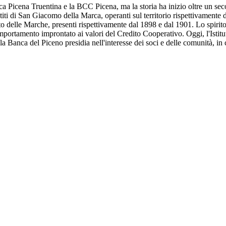
a Picena Truentina e la BCC Picena, ma la storia ha inizio oltre un seco
titi di San Giacomo della Marca, operanti sul territorio rispettivament
o delle Marche, presenti rispettivamente dal 1898 e dal 1901. Lo spirito di
mportamento improntato ai valori del Credito Cooperativo. Oggi, l'Istit
Banca del Piceno presidia nell'interesse dei soci e delle comunità, in c