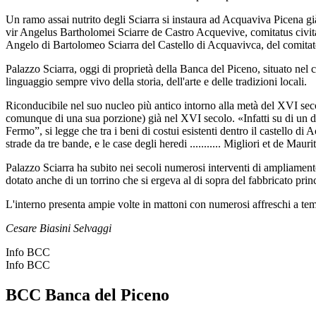
Un ramo assai nutrito degli Sciarra si instaura ad Acquaviva P
vir Angelus Bartholomei Sciarre de Castro Acquevive, comitatus civitat
Angelo di Bartolomeo Sciarra del Castello di Acquavivca, del comitato
Palazzo Sciarra, oggi di proprietà della Banca del Piceno, situato nel c
linguaggio sempre vivo della storia, dell'arte e delle tradizioni locali.
Riconducibile nel suo nucleo più antico intorno alla metà del XVI seco
comunque di una sua porzione) già nel XVI secolo. «Infatti su di un 
Fermo”, si legge che tra i beni di costui esistenti dentro il castello di
strade da tre bande, e le case degli heredi ........... Migliori et de M
Palazzo Sciarra ha subito nei secoli numerosi interventi di ampliamento
dotato anche di un torrino che si ergeva al di sopra del fabbricato pri
L'interno presenta ampie volte in mattoni con numerosi affreschi a temp
Cesare Biasini Selvaggi
Info BCC
Info BCC
BCC Banca del Piceno