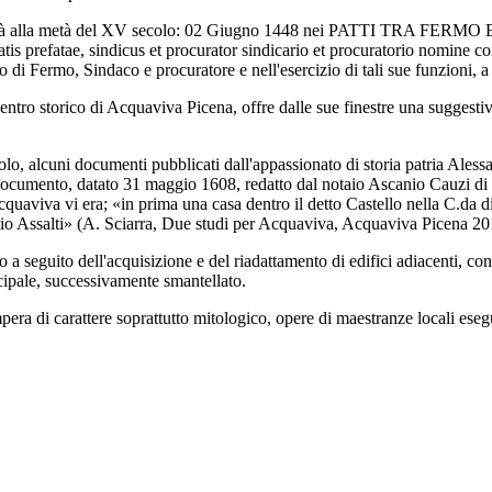
icena già alla metà del XV secolo: 02 Giugno 1448 nei PATTI TRA
is prefatae, sindicus et procurator sindicario et procuratorio nomine c
 di Fermo, Sindaco e procuratore e nell'esercizio di tali sue funzioni,
entro storico di Acquaviva Picena, offre dalle sue finestre una suggestiva 
lo, alcuni documenti pubblicati dall'appassionato di storia patria Aless
documento, datato 31 maggio 1608, redatto dal notaio Ascanio Cauzi di F
 Acquaviva vi era; «in prima una casa dentro il detto Castello nella C.da d
auritio Assalti» (A. Sciarra, Due studi per Acquaviva, Acquaviva Picena 20
 a seguito dell'acquisizione e del riadattamento di edifici adiacenti, co
ncipale, successivamente smantellato.
era di carattere soprattutto mitologico, opere di maestranze locali esegui