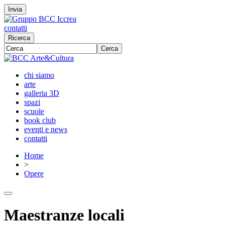
Invia
contatti
Ricerca
Cerca
chi siamo
arte
galleria 3D
spazi
scuole
book club
eventi e news
contatti
Home
>
Opere
Maestranze locali