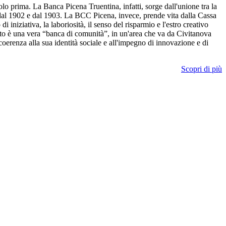
lo prima. La Banca Picena Truentina, infatti, sorge dall'unione tra la
e dal 1902 e dal 1903. La BCC Picena, invece, prende vita dalla Cassa
 iniziativa, la laboriosità, il senso del risparmio e l'estro creativo
uto è una vera “banca di comunità”, in un'area che va da Civitanova
oerenza alla sua identità sociale e all'impegno di innovazione e di
Scopri di più