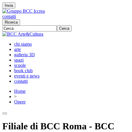
Invia
contatti
Ricerca
Cerca
chi siamo
arte
galleria 3D
spazi
scuole
book club
eventi e news
contatti
Home
>
Opere
Filiale di BCC Roma - BCC