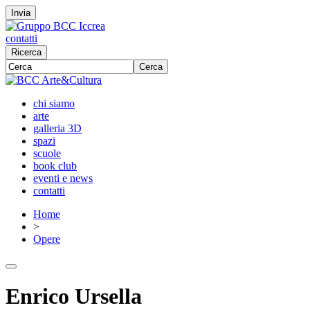
Invia
contatti
Ricerca
Cerca
chi siamo
arte
galleria 3D
spazi
scuole
book club
eventi e news
contatti
Home
>
Opere
Enrico Ursella