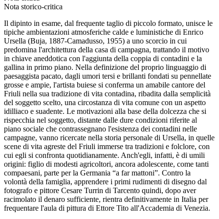
Nota storico-critica
Il dipinto in esame, dal frequente taglio di piccolo formato, unisce le
tipiche ambientazioni atmosferiche calde e luministiche di Enrico
Ursella (Buja, 1887-Camadusso, 1955) a uno scorcio in cui
predomina l'architettura della casa di campagna, trattando il motivo
in chiave aneddotica con l'aggiunta della coppia di contadini e la
gallina in primo piano. Nella definizione del proprio linguaggio di
paesaggista pacato, dagli umori tersi e brillanti fondati su pennellate
grosse e ampie, l'artista buiese si conferma un amabile cantore del
Friuli nella sua tradizione di vita contadina, ribadita dalla semplicità
del soggetto scelto, una circostanza di vita comune con un aspetto
idilliaco e suadente. Le motivazioni alla base della dolcezza che si
rispecchia nel soggetto, distante dalle dure condizioni riferite al
piano sociale che contrassegnano l'esistenza dei contadini nelle
campagne, vanno ricercate nella storia personale di Ursella, in quelle
scene di vita agreste del Friuli immerse tra tradizioni e folclore, con
cui egli si confronta quotidianamente. Anch'egli, infatti, è di umili
origini: figlio di modesti agricoltori, ancora adolescente, come tanti
compaesani, parte per la Germania “a far mattoni”. Contro la
volontà della famiglia, apprendere i primi rudimenti di disegno dal
fotografo e pittore Cesare Turrin di Tarcento quindi, dopo aver
racimolato il denaro sufficiente, rientra definitivamente in Italia per
frequentare l'aula di pittura di Ettore Tito all'Accademia di Venezia.