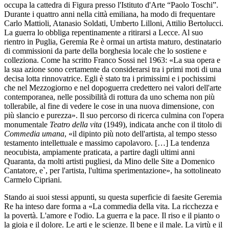
occupa la cattedra di Figura presso l'Istituto d'Arte “Paolo Toschi”.
Durante i quattro anni nella città emiliana, ha modo di frequentare
Carlo Mattioli, Atanasio Soldati, Umberto Lilloni, Attilio Bertolucci.
La guerra lo obbliga repentinamente a ritirarsi a Lecce. Al suo
rientro in Puglia, Geremia Re è ormai un artista maturo, destinatario
di commissioni da parte della borghesia locale che lo sostiene e
colleziona. Come ha scritto Franco Sossi nel 1963: «La sua opera e
la sua azione sono certamente da considerarsi tra i primi moti di una
decisa lotta rinnovatrice. Egli è stato tra i primissimi e i pochissimi
che nel Mezzogiorno e nel dopoguerra credettero nei valori dell'arte
contemporanea, nelle possibilità di rottura da uno schema non più
tollerabile, al fine di vedere le cose in una nuova dimensione, con
più slancio e purezza». Il suo percorso di ricerca culmina con l'opera
monumentale
Teatro della vita
(1949), indicata anche con il titolo di
Commedia umana
, «il dipinto più noto dell'artista, al tempo stesso
testamento intellettuale e massimo capolavoro. […] La tendenza
neocubista, ampiamente praticata, a partire dagli ultimi anni
Quaranta, da molti artisti pugliesi, da Mino delle Site a Domenico
Cantatore, e`, per l'artista, l'ultima sperimentazione», ha sottolineato
Carmelo Cipriani.
Stando ai suoi stessi appunti, su questa superficie di faesite Geremia
Re ha inteso dare forma a «La commedia della vita. La ricchezza e
la povertà. L'amore e l'odio. La guerra e la pace. Il riso e il pianto o
la gioia e il dolore. Le arti e le scienze. Il bene e il male. La virtù e il