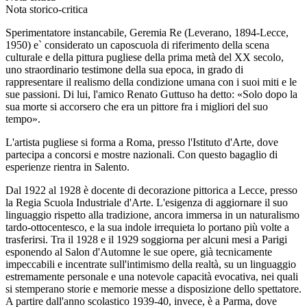
Nota storico-critica
Sperimentatore instancabile, Geremia Re (Leverano, 1894-Lecce,
1950) e` considerato un caposcuola di riferimento della scena
culturale e della pittura pugliese della prima metà del XX secolo,
uno straordinario testimone della sua epoca, in grado di
rappresentare il realismo della condizione umana con i suoi miti e le
sue passioni. Di lui, l'amico Renato Guttuso ha detto: «Solo dopo la
sua morte si accorsero che era un pittore fra i migliori del suo
tempo».
L'artista pugliese si forma a Roma, presso l'Istituto d'Arte, dove
partecipa a concorsi e mostre nazionali. Con questo bagaglio di
esperienze rientra in Salento.
Dal 1922 al 1928 è docente di decorazione pittorica a Lecce, presso
la Regia Scuola Industriale d'Arte. L'esigenza di aggiornare il suo
linguaggio rispetto alla tradizione, ancora immersa in un naturalismo
tardo-ottocentesco, e la sua indole irrequieta lo portano più volte a
trasferirsi. Tra il 1928 e il 1929 soggiorna per alcuni mesi a Parigi
esponendo al Salon d'Automne le sue opere, già tecnicamente
impeccabili e incentrate sull'intimismo della realtà, su un linguaggio
estremamente personale e una notevole capacità evocativa, nei quali
si stemperano storie e memorie messe a disposizione dello spettatore.
A partire dall'anno scolastico 1939-40, invece, è a Parma, dove