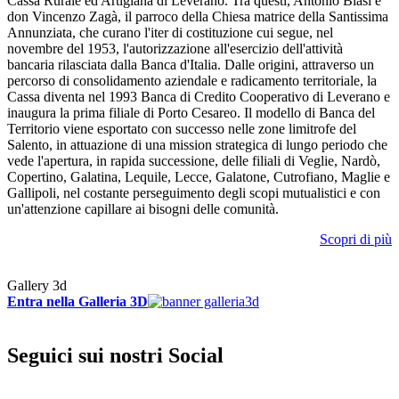
Cassa Rurale ed Artigiana di Leverano. Tra questi, Antonio Biasi e
don Vincenzo Zagà, il parroco della Chiesa matrice della Santissima
Annunziata, che curano l'iter di costituzione cui segue, nel
novembre del 1953, l'autorizzazione all'esercizio dell'attività
bancaria rilasciata dalla Banca d'Italia. Dalle origini, attraverso un
percorso di consolidamento aziendale e radicamento territoriale, la
Cassa diventa nel 1993 Banca di Credito Cooperativo di Leverano e
inaugura la prima filiale di Porto Cesareo. Il modello di Banca del
Territorio viene esportato con successo nelle zone limitrofe del
Salento, in attuazione di una mission strategica di lungo periodo che
vede l'apertura, in rapida successione, delle filiali di Veglie, Nardò,
Copertino, Galatina, Lequile, Lecce, Galatone, Cutrofiano, Maglie e
Gallipoli, nel costante perseguimento degli scopi mutualistici e con
un'attenzione capillare ai bisogni delle comunità.
Scopri di più
Gallery 3d
Entra nella Galleria 3D
Seguici sui nostri Social