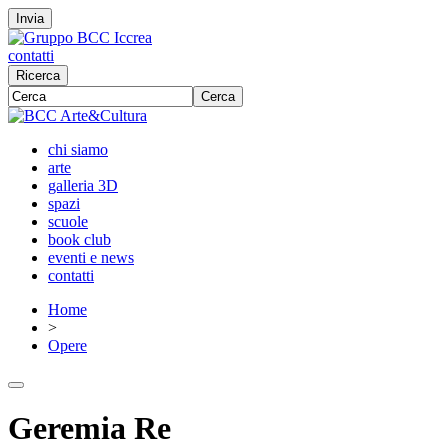
Invia
contatti
Ricerca
Cerca
chi siamo
arte
galleria 3D
spazi
scuole
book club
eventi e news
contatti
Home
>
Opere
Geremia Re