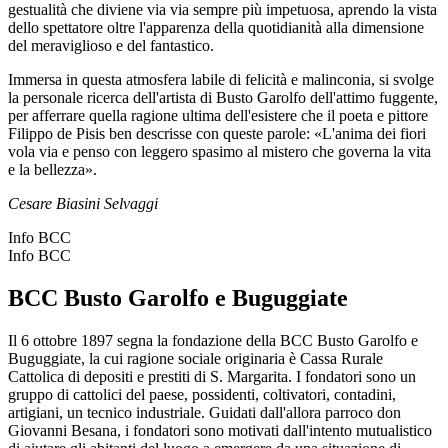
gestualità che diviene via via sempre più impetuosa, aprendo la vista
dello spettatore oltre l'apparenza della quotidianità alla dimensione
del meraviglioso e del fantastico.
Immersa in questa atmosfera labile di felicità e malinconia, si svolge
la personale ricerca dell'artista di Busto Garolfo dell'attimo fuggente,
per afferrare quella ragione ultima dell'esistere che il poeta e pittore
Filippo de Pisis ben descrisse con queste parole: «L'anima dei fiori
vola via e penso con leggero spasimo al mistero che governa la vita
e la bellezza».
Cesare Biasini Selvaggi
Info BCC
Info BCC
BCC Busto Garolfo e Buguggiate
Il 6 ottobre 1897 segna la fondazione della BCC Busto Garolfo e
Buguggiate, la cui ragione sociale originaria è Cassa Rurale
Cattolica di depositi e prestiti di S. Margarita. I fondatori sono un
gruppo di cattolici del paese, possidenti, coltivatori, contadini,
artigiani, un tecnico industriale. Guidati dall'allora parroco don
Giovanni Besana, i fondatori sono motivati dall'intento mutualistico