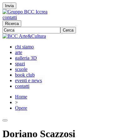
Invia
contatti
Ricerca
Cerca
chi siamo
arte
galleria 3D
spazi
scuole
book club
eventi e news
contatti
Home
>
Opere
Doriano Scazzosi