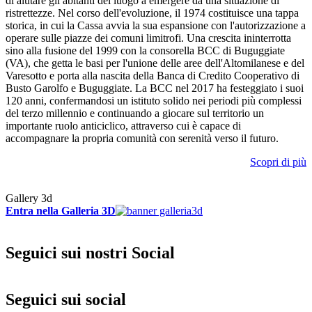
di aiutare gli abitanti del luogo a emergere da una situazione di
ristrettezze. Nel corso dell'evoluzione, il 1974 costituisce una tappa
storica, in cui la Cassa avvia la sua espansione con l'autorizzazione a
operare sulle piazze dei comuni limitrofi. Una crescita ininterrotta
sino alla fusione del 1999 con la consorella BCC di Buguggiate
(VA), che getta le basi per l'unione delle aree dell'Altomilanese e del
Varesotto e porta alla nascita della Banca di Credito Cooperativo di
Busto Garolfo e Buguggiate. La BCC nel 2017 ha festeggiato i suoi
120 anni, confermandosi un istituto solido nei periodi più complessi
del terzo millennio e continuando a giocare sul territorio un
importante ruolo anticiclico, attraverso cui è capace di
accompagnare la propria comunità con serenità verso il futuro.
Scopri di più
Gallery 3d
Entra nella Galleria 3D
Seguici sui nostri Social
Seguici sui social