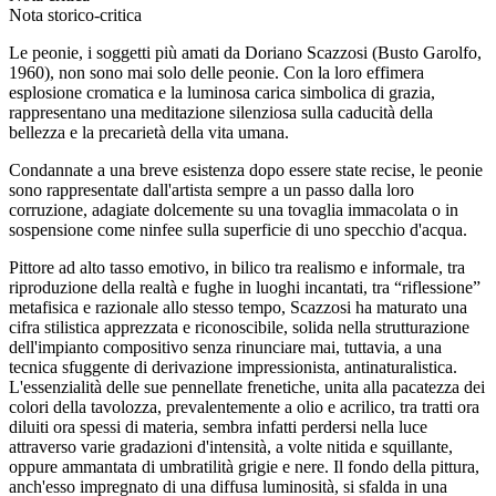
Nota storico-critica
Le peonie, i soggetti più amati da Doriano Scazzosi (Busto Garolfo,
1960), non sono mai solo delle peonie. Con la loro effimera
esplosione cromatica e la luminosa carica simbolica di grazia,
rappresentano una meditazione silenziosa sulla caducità della
bellezza e la precarietà della vita umana.
Condannate a una breve esistenza dopo essere state recise, le peonie
sono rappresentate dall'artista sempre a un passo dalla loro
corruzione, adagiate dolcemente su una tovaglia immacolata o in
sospensione come ninfee sulla superficie di uno specchio d'acqua.
Pittore ad alto tasso emotivo, in bilico tra realismo e informale, tra
riproduzione della realtà e fughe in luoghi incantati, tra “riflessione”
metafisica e razionale allo stesso tempo, Scazzosi ha maturato una
cifra stilistica apprezzata e riconoscibile, solida nella strutturazione
dell'impianto compositivo senza rinunciare mai, tuttavia, a una
tecnica sfuggente di derivazione impressionista, antinaturalistica.
L'essenzialità delle sue pennellate frenetiche, unita alla pacatezza dei
colori della tavolozza, prevalentemente a olio e acrilico, tra tratti ora
diluiti ora spessi di materia, sembra infatti perdersi nella luce
attraverso varie gradazioni d'intensità, a volte nitida e squillante,
oppure ammantata di umbratilità grigie e nere. Il fondo della pittura,
anch'esso impregnato di una diffusa luminosità, si sfalda in una