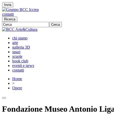
Invia
contatti
Ricerca
Cerca
chi siamo
arte
galleria 3D
spazi
scuole
book club
eventi e news
contatti
Home
>
Opere
Fondazione Museo Antonio L