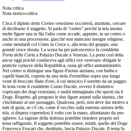
Nota critica
Nota storico-critica
Circa il dipinto detto
Corteo veneziano
occorrerà, anzitutto, cercare
di decifrarne il soggetto. Si parla di “corteo” perché la tela mostra
molte figure una in fila l'altra come accade, appunto, in un corteo o
anche in una processione, giacché non mancano insegne religiose,
come stendardi col Cristo in Croce e, alla testa del gruppo, una
grande croce dorata. La scena ha per palcoscenico la cosiddetta
Porta della Carta
a Palazzo Ducale a Venezia. La porta così detta
ancor oggi poiché conduceva agli uffici ove venivano sbrigate le
pratiche cartacee della Repubblica, ossia gli uffici amministrativi.
Nel corteo si distingue una figura d'uomo anziano, con barba e
capelli bianchi, coperta da una stola d'ermellino sopra una lunga
veste di broccato filato d'oro, il cui strascico è sorretto da un paggio.
In testa veste il cosiddetto Corno Ducale, ovvero il distintivo
copricapo dei dogi veneziani, e andrà immaginato che questi sia il
Doge. Rispetto, gli porgono le due figure astanti sulla sinistra, che
s'inchinano al suo passaggio. Qualcosa, però, non deve dar motivo a
tutti di gioia, se c'è chi, come il vecchio sulla estrema sinistra della
tela, si dispera coprendosi il volto con la mano, allontanato da uno
sgherro. La ragione della dolenza potrebbe risiedere proprio nel
tema raffigurato. Il soggetto potrebbe essere, infatti, quello del Doge
Francesco Foscari che, destituito, lascia Palazzo Ducale. Il tema fu