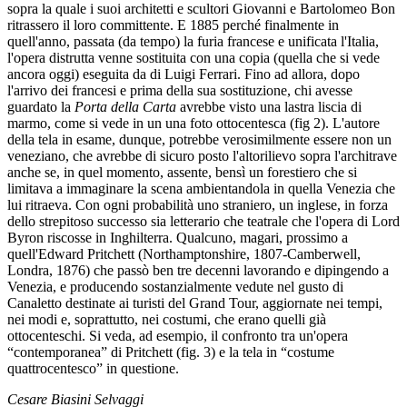
sopra la quale i suoi architetti e scultori Giovanni e Bartolomeo Bon
ritrassero il loro committente. E 1885 perché finalmente in
quell'anno, passata (da tempo) la furia francese e unificata l'Italia,
l'opera distrutta venne sostituita con una copia (quella che si vede
ancora oggi) eseguita da di Luigi Ferrari. Fino ad allora, dopo
l'arrivo dei francesi e prima della sua sostituzione, chi avesse
guardato la
Porta della Carta
avrebbe visto una lastra liscia di
marmo, come si vede in un una foto ottocentesca (fig 2). L'autore
della tela in esame, dunque, potrebbe verosimilmente essere non un
veneziano, che avrebbe di sicuro posto l'altorilievo sopra l'architrave
anche se, in quel momento, assente, bensì un forestiero che si
limitava a immaginare la scena ambientandola in quella Venezia che
lui ritraeva. Con ogni probabilità uno straniero, un inglese, in forza
dello strepitoso successo sia letterario che teatrale che l'opera di Lord
Byron riscosse in Inghilterra. Qualcuno, magari, prossimo a
quell'Edward Pritchett (Northamptonshire, 1807-Camberwell,
Londra, 1876) che passò ben tre decenni lavorando e dipingendo a
Venezia, e producendo sostanzialmente vedute nel gusto di
Canaletto destinate ai turisti del Grand Tour, aggiornate nei tempi,
nei modi e, soprattutto, nei costumi, che erano quelli già
ottocenteschi. Si veda, ad esempio, il confronto tra un'opera
“contemporanea” di Pritchett (fig. 3) e la tela in “costume
quattrocentesco” in questione.
Cesare Biasini Selvaggi