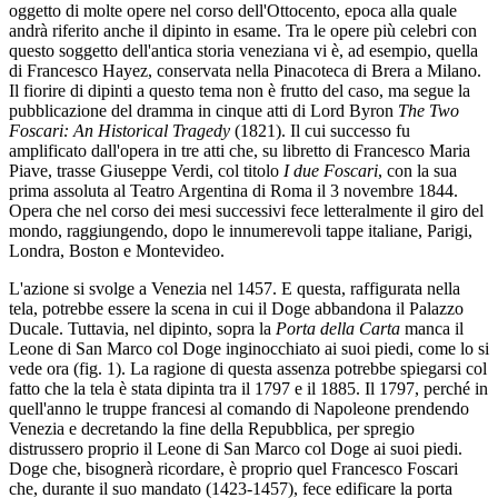
oggetto di molte opere nel corso dell'Ottocento, epoca alla quale
andrà riferito anche il dipinto in esame. Tra le opere più celebri con
questo soggetto dell'antica storia veneziana vi è, ad esempio, quella
di Francesco Hayez, conservata nella Pinacoteca di Brera a Milano.
Il fiorire di dipinti a questo tema non è frutto del caso, ma segue la
pubblicazione del dramma in cinque atti di Lord Byron
The Two
Foscari: An Historical Tragedy
(1821). Il cui successo fu
amplificato dall'opera in tre atti che, su libretto di Francesco Maria
Piave, trasse Giuseppe Verdi, col titolo
I due Foscari
, con la sua
prima assoluta al Teatro Argentina di Roma il 3 novembre 1844.
Opera che nel corso dei mesi successivi fece letteralmente il giro del
mondo, raggiungendo, dopo le innumerevoli tappe italiane, Parigi,
Londra, Boston e Montevideo.
L'azione si svolge a Venezia nel 1457. E questa, raffigurata nella
tela, potrebbe essere la scena in cui il Doge abbandona il Palazzo
Ducale. Tuttavia, nel dipinto, sopra la
Porta della Carta
manca il
Leone di San Marco col Doge inginocchiato ai suoi piedi, come lo si
vede ora (fig. 1). La ragione di questa assenza potrebbe spiegarsi col
fatto che la tela è stata dipinta tra il 1797 e il 1885. Il 1797, perché in
quell'anno le truppe francesi al comando di Napoleone prendendo
Venezia e decretando la fine della Repubblica, per spregio
distrussero proprio il Leone di San Marco col Doge ai suoi piedi.
Doge che, bisognerà ricordare, è proprio quel Francesco Foscari
che, durante il suo mandato (1423-1457), fece edificare la porta