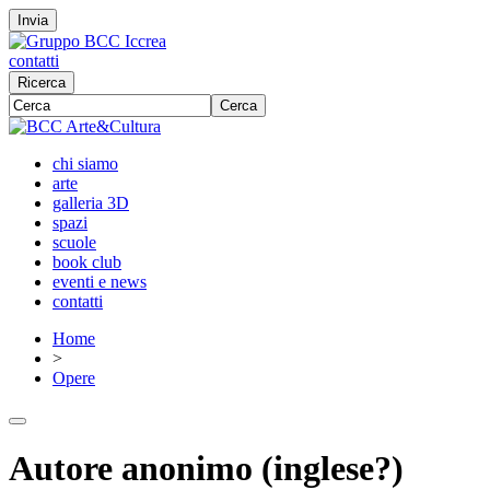
Invia
contatti
Ricerca
Cerca
chi siamo
arte
galleria 3D
spazi
scuole
book club
eventi e news
contatti
Home
>
Opere
Autore anonimo (inglese?)