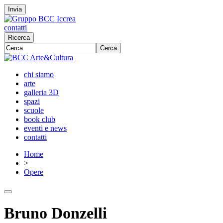
Invia
contatti
Ricerca
Cerca
chi siamo
arte
galleria 3D
spazi
scuole
book club
eventi e news
contatti
Home
>
Opere
Bruno Donzelli