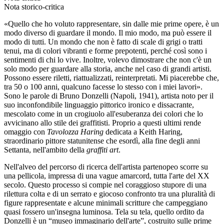
Nota storico-critica
«Quello che ho voluto rappresentare, sin dalle mie prime opere, è un
modo diverso di guardare il mondo. Il mio modo, ma può essere il
modo di tutti. Un mondo che non è fatto di scale di grigi o tratti
tenui, ma di colori vibranti e forme prepotenti, perché così sono i
sentimenti di chi lo vive. Inoltre, volevo dimostrare che non c'è un
solo modo per guardare alla storia, anche nel caso di grandi artisti.
Possono essere riletti, riattualizzati, reinterpretati. Mi piacerebbe che,
tra 50 o 100 anni, qualcuno facesse lo stesso con i miei lavori».
Sono le parole di Bruno Donzelli (Napoli, 1941), artista noto per il
suo inconfondibile linguaggio pittorico ironico e dissacrante,
mescolato come in un crogiuolo all'esuberanza dei colori che lo
avvicinano allo stile dei graffitisti. Proprio a questi ultimi rende
omaggio con
Tavolozza Haring
dedicata a Keith Haring,
straordinario pittore statunitense che esordì, alla fine degli anni
Settanta, nell'ambito della
graffiti art
.
Nell'alveo del percorso di ricerca dell'artista partenopeo scorre su
una pellicola, impressa di una vague amarcord, tutta l'arte del XX
secolo. Questo processo si compie nel coraggioso stupore di una
rilettura colta e di un serrato e giocoso confronto tra una pluralità di
figure rappresentate e alcune minimali scritture che campeggiano
quasi fossero un'insegna luminosa. Tela su tela, quello ordito da
Donzelli è un “museo immaginario dell'arte”, costruito sulle prime