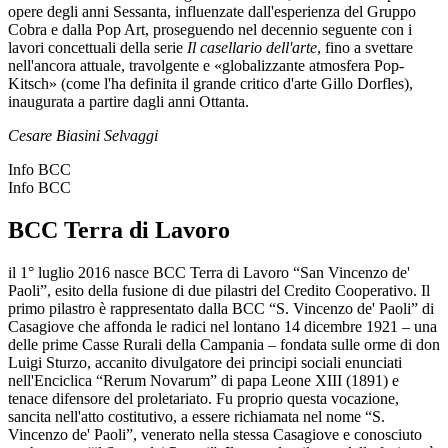
opere degli anni Sessanta, influenzate dall'esperienza del Gruppo
Cobra e dalla Pop Art, proseguendo nel decennio seguente con i
lavori concettuali della serie
Il casellario dell'arte
, fino a svettare
nell'ancora attuale, travolgente e «globalizzante atmosfera Pop-
Kitsch» (come l'ha definita il grande critico d'arte Gillo Dorfles),
inaugurata a partire dagli anni Ottanta.
Cesare Biasini Selvaggi
Info BCC
Info BCC
BCC Terra di Lavoro
il 1° luglio 2016 nasce BCC Terra di Lavoro “San Vincenzo de'
Paoli”, esito della fusione di due pilastri del Credito Cooperativo. Il
primo pilastro è rappresentato dalla BCC “S. Vincenzo de' Paoli” di
Casagiove che affonda le radici nel lontano 14 dicembre 1921 – una
delle prime Casse Rurali della Campania – fondata sulle orme di don
Luigi Sturzo, accanito divulgatore dei principi sociali enunciati
nell'Enciclica “Rerum Novarum” di papa Leone XIII (1891) e
tenace difensore del proletariato. Fu proprio questa vocazione,
sancita nell'atto costitutivo, a essere richiamata nel nome “S.
Vincenzo de' Paoli”, venerato nella stessa Casagiove e conosciuto