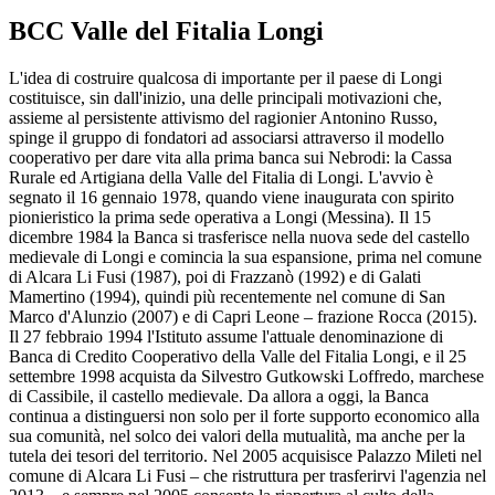
BCC Valle del Fitalia Longi
L'idea di costruire qualcosa di importante per il paese di Longi
costituisce, sin dall'inizio, una delle principali motivazioni che,
assieme al persistente attivismo del ragionier Antonino Russo,
spinge il gruppo di fondatori ad associarsi attraverso il modello
cooperativo per dare vita alla prima banca sui Nebrodi: la Cassa
Rurale ed Artigiana della Valle del Fitalia di Longi. L'avvio è
segnato il 16 gennaio 1978, quando viene inaugurata con spirito
pionieristico la prima sede operativa a Longi (Messina). Il 15
dicembre 1984 la Banca si trasferisce nella nuova sede del castello
medievale di Longi e comincia la sua espansione, prima nel comune
di Alcara Li Fusi (1987), poi di Frazzanò (1992) e di Galati
Mamertino (1994), quindi più recentemente nel comune di San
Marco d'Alunzio (2007) e di Capri Leone – frazione Rocca (2015).
Il 27 febbraio 1994 l'Istituto assume l'attuale denominazione di
Banca di Credito Cooperativo della Valle del Fitalia Longi, e il 25
settembre 1998 acquista da Silvestro Gutkowski Loffredo, marchese
di Cassibile, il castello medievale. Da allora a oggi, la Banca
continua a distinguersi non solo per il forte supporto economico alla
sua comunità, nel solco dei valori della mutualità, ma anche per la
tutela dei tesori del territorio. Nel 2005 acquisisce Palazzo Mileti nel
comune di Alcara Li Fusi – che ristruttura per trasferirvi l'agenzia nel