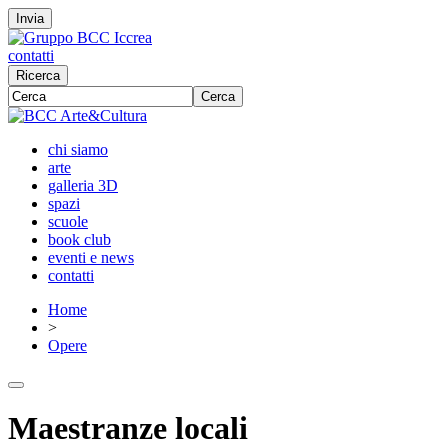
Invia
contatti
Ricerca
Cerca
chi siamo
arte
galleria 3D
spazi
scuole
book club
eventi e news
contatti
Home
>
Opere
Maestranze locali