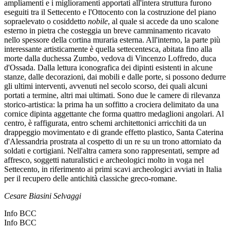
ampliamenti e i miglioramenti apportati all'intera struttura furono
eseguiti tra il Settecento e l'Ottocento con la costruzione del piano
sopraelevato o cosiddetto
nobile
, al quale si accede da uno scalone
esterno in pietra che costeggia un breve camminamento ricavato
nello spessore della cortina muraria esterna. All'interno, la parte più
interessante artisticamente è quella settecentesca, abitata fino alla
morte dalla duchessa Zumbo, vedova di Vincenzo Loffredo, duca
d'Ossada. Dalla lettura iconografica dei dipinti esistenti in alcune
stanze, dalle decorazioni, dai mobili e dalle porte, si possono dedurre
gli ultimi interventi, avvenuti nel secolo scorso, dei quali alcuni
portati a termine, altri mai ultimati. Sono due le camere di rilevanza
storico-artistica: la prima ha un soffitto a crociera delimitato da una
cornice dipinta aggettante che forma quattro medaglioni angolari. Al
centro, è raffigurata, entro schemi architettonici arricchiti da un
drappeggio movimentato e di grande effetto plastico, Santa Caterina
d'Alessandria prostrata al cospetto di un re su un trono attorniato da
soldati e cortigiani. Nell'altra camera sono rappresentati, sempre ad
affresco, soggetti naturalistici e archeologici molto in voga nel
Settecento, in riferimento ai primi scavi archeologici avviati in Italia
per il recupero delle antichità classiche greco-romane.
Cesare Biasini Selvaggi
Info BCC
Info BCC