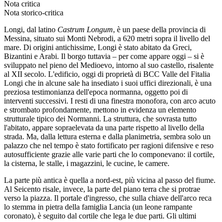
Nota critica
Nota storico-critica
Longi, dal latino
Castrum Longum
, è un paese della provincia di
Messina, situato sui Monti Nebrodi, a 620 metri sopra il livello del
mare. Di origini antichissime, Longi è stato abitato da Greci,
Bizantini e Arabi. Il borgo tuttavia – per come appare oggi – si è
sviluppato nel pieno del Medioevo, intorno al suo castello, risalente
al XII secolo. L'edificio, oggi di proprietà di BCC Valle del Fitalia
Longi che in alcune sale ha insediato i suoi uffici direzionali, è una
preziosa testimonianza dell'epoca normanna, oggetto poi di
interventi successivi. I resti di una finestra monofora, con arco acuto
e strombato profondamente, mettono in evidenza un elemento
strutturale tipico dei Normanni. La struttura, che sovrasta tutto
l'abitato, appare sopraelevata da una parte rispetto al livello della
strada. Ma, dalla lettura esterna e dalla planimetria, sembra solo un
palazzo che nel tempo è stato fortificato per ragioni difensive e reso
autosufficiente grazie alle varie parti che lo componevano: il cortile,
la cisterna, le stalle, i magazzini, le cucine, le camere.
La parte più antica è quella a nord-est, più vicina al passo del fiume.
Al Seicento risale, invece, la parte del piano terra che si protrae
verso la piazza. Il portale d'ingresso, che sulla chiave dell'arco reca
lo stemma in pietra della famiglia Lancia (un leone rampante
coronato), è seguito dal cortile che lega le due parti. Gli ultimi