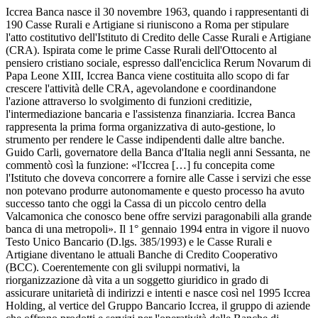
Iccrea Banca nasce il 30 novembre 1963, quando i rappresentanti di
190 Casse Rurali e Artigiane si riuniscono a Roma per stipulare
l'atto costitutivo dell'Istituto di Credito delle Casse Rurali e Artigiane
(CRA). Ispirata come le prime Casse Rurali dell'Ottocento al
pensiero cristiano sociale, espresso dall'enciclica Rerum Novarum di
Papa Leone XIII, Iccrea Banca viene costituita allo scopo di far
crescere l'attività delle CRA, agevolandone e coordinandone
l'azione attraverso lo svolgimento di funzioni creditizie,
l'intermediazione bancaria e l'assistenza finanziaria. Iccrea Banca
rappresenta la prima forma organizzativa di auto-gestione, lo
strumento per rendere le Casse indipendenti dalle altre banche.
Guido Carli, governatore della Banca d'Italia negli anni Sessanta, ne
commentò così la funzione: «l'Iccrea […] fu concepita come
l'Istituto che doveva concorrere a fornire alle Casse i servizi che esse
non potevano produrre autonomamente e questo processo ha avuto
successo tanto che oggi la Cassa di un piccolo centro della
Valcamonica che conosco bene offre servizi paragonabili alla grande
banca di una metropoli». Il 1° gennaio 1994 entra in vigore il nuovo
Testo Unico Bancario (D.lgs. 385/1993) e le Casse Rurali e
Artigiane diventano le attuali Banche di Credito Cooperativo
(BCC). Coerentemente con gli sviluppi normativi, la
riorganizzazione dà vita a un soggetto giuridico in grado di
assicurare unitarietà di indirizzi e intenti e nasce così nel 1995 Iccrea
Holding, al vertice del Gruppo Bancario Iccrea, il gruppo di aziende