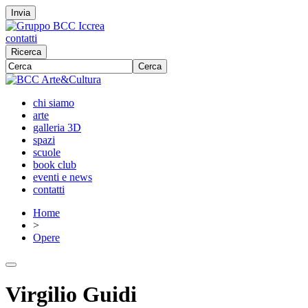
Invia
contatti
Ricerca
Cerca
chi siamo
arte
galleria 3D
spazi
scuole
book club
eventi e news
contatti
Home
>
Opere
Virgilio Guidi