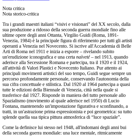
Nota critica
Nota storico-critica
Tra i grandi maestri italiani “visivi e visionari” del XX secolo, dalla
sua produzione a ridosso della seconda guerra mondiale fino alle
ultime opere degli anni Ottanta, Virgilio Guidi (Roma, 1891-
Venezia, 1984) è la principale figura di riferimento per tutti gli artisti
operanti a Venezia nel Novecento. Si iscrive all'Accademia di Belle
Arti di Roma nel 1911 e inizia a esporre – rivelando subito
un'erudizione iconografica e una certa
naïveté
– nel 1913, quando
aderisce alla Secessione Romana e partecipa, tra il 1920 e il 1924,
all'attività di Valori Plastici e Novecento Italiano. Pur attento ai
principali movimenti artistici del suo tempo, Guidi segue sempre un
percorso profondamente personale, conservando l'autonomia della
sua cifra concettuale e stilistica. Dal 1920 al 1964 partecipa a quasi
tutte le edizioni della Biennale di Venezia, città nella quale si
trasferisce dal 1927. Risponde in maniera del tutto personale allo
Spazialismo (movimento al quale aderisce nel 1950) di Lucio
Fontana, mantenendo un'impostazione figurativa e sconfinando, a
tratti, in un'astrazione prima espressionista e poi geometrica: su tutto
splende quella sua tipica pittura atmosferica di “luce spaziale”.
Come la definisce lui stesso nel 1948, all'indomani degli anni bui
della seconda guerra mondiale: una luce mentale, ritmicamente