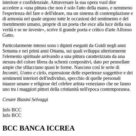
interiore e confidenziale. Attraversare la sua opera vuol dire
accedere a «una pittura che non è solo l'atto della mano, e nemmeno
l'esperienza del fare e dell'ideare, ma un sistema di contemplazione e
di armonia nel quale urgono tutte le occasioni del sentimento e del
risentimento umano, proprie di un poeta che esce alla luce della sua
verità e se ne investe», scrive il grande poeta e critico d'arte Alfonso
Gatto.
Particolarmente intensi sono i dipinti eseguiti da Guidi negli anni
Settanta e nei primi anni Ottanta, sui quali sviluppa ulteriormente
l'elemento spirituale arrivando a una pittura caratterizzata da una
stesura del colore libera da schemi compositivi, dato per pennellate
ampie che sfilacciano quasi le forme. Nascono così le serie di
Incontri, Uomo e cielo
, espressione delle esperienze soggettive e dei
sentimenti interiori dell'individuo, specchio di quelle personali
istanze umane e religiose del celebre artista veneziano che ne fanno
uno tra i maggiori pittori della cristianità nell'epoca contemporanea.
Cesare Biasini Selvaggi
Info BCC
Info BCC
BCC BANCA ICCREA