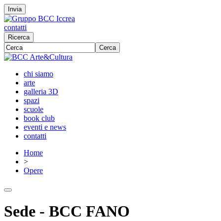
Invia
contatti
Ricerca
Cerca
chi siamo
arte
galleria 3D
spazi
scuole
book club
eventi e news
contatti
Home
>
Opere
Sede - BCC FANO