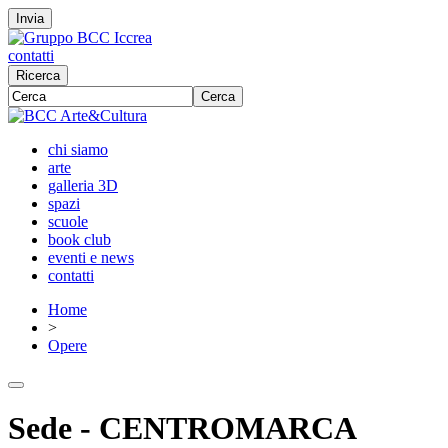
Invia
contatti
Ricerca
Cerca
chi siamo
arte
galleria 3D
spazi
scuole
book club
eventi e news
contatti
Home
>
Opere
Sede - CENTROMARCA