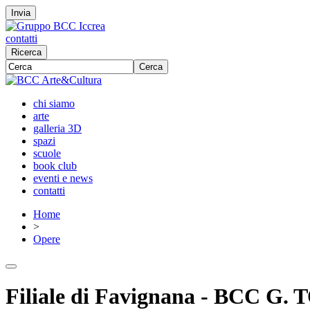
Invia
contatti
Ricerca
Cerca
chi siamo
arte
galleria 3D
spazi
scuole
book club
eventi e news
contatti
Home
>
Opere
Filiale di Favignana - BCC