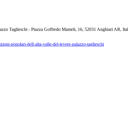
alazzo Taglieschi - Piazza Goffredo Mameli, 16, 52031 Anghiari AR, Ital
zioni-popolari-dell-alta-valle-del-tevere-palazzo-taglieschi