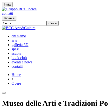
Invia
contatti
Ricerca
Cerca
chi siamo
arte
galleria 3D
spazi
scuole
book club
eventi e news
contatti
Home
>
Opere
Museo delle Arti e Tradizioni Po