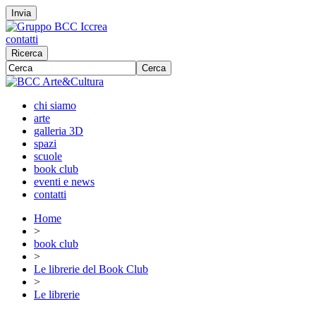
Invia
contatti
Ricerca
Cerca
chi siamo
arte
galleria 3D
spazi
scuole
book club
eventi e news
contatti
Home
>
book club
>
Le librerie del Book Club
>
Le librerie