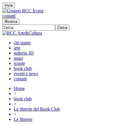
Invia
contatti
Ricerca
Cerca
chi siamo
arte
galleria 3D
spazi
scuole
book club
eventi e news
contatti
Home
>
book club
>
Le librerie del Book Club
>
Le librerie