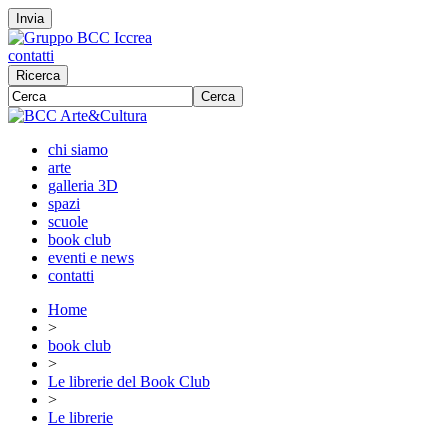
Invia
contatti
Ricerca
Cerca
chi siamo
arte
galleria 3D
spazi
scuole
book club
eventi e news
contatti
Home
>
book club
>
Le librerie del Book Club
>
Le librerie