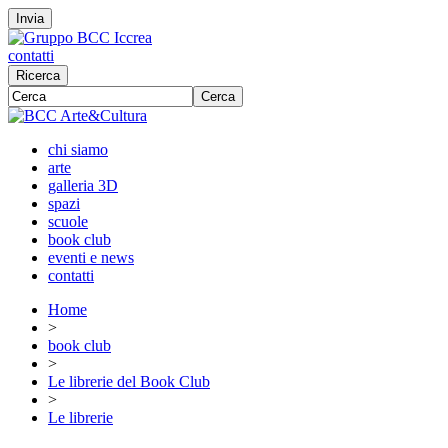
Invia
contatti
Ricerca
Cerca
chi siamo
arte
galleria 3D
spazi
scuole
book club
eventi e news
contatti
Home
>
book club
>
Le librerie del Book Club
>
Le librerie