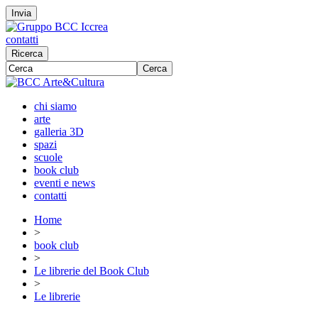
Invia
contatti
Ricerca
Cerca
chi siamo
arte
galleria 3D
spazi
scuole
book club
eventi e news
contatti
Home
>
book club
>
Le librerie del Book Club
>
Le librerie