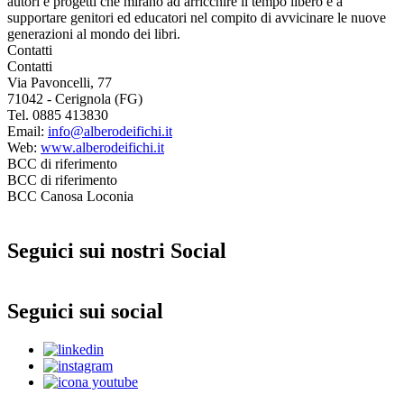
autori e progetti che mirano ad arricchire il tempo libero e a
supportare genitori ed educatori nel compito di avvicinare le nuove
generazioni al mondo dei libri.
Contatti
Contatti
Via Pavoncelli, 77
71042 - Cerignola (FG)
Tel. 0885 413830
Email:
info@alberodeifichi.it
Web:
www.alberodeifichi.it
BCC di riferimento
BCC di riferimento
BCC Canosa Loconia
Seguici sui nostri Social
Seguici sui social