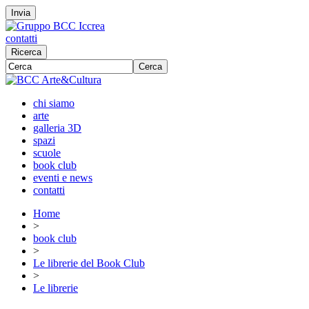
Invia
contatti
Ricerca
Cerca
chi siamo
arte
galleria 3D
spazi
scuole
book club
eventi e news
contatti
Home
>
book club
>
Le librerie del Book Club
>
Le librerie