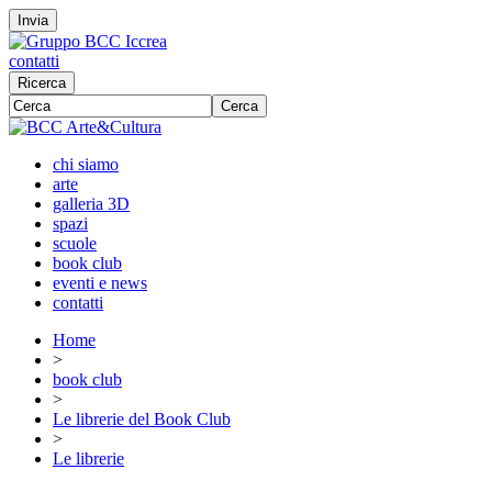
Invia
contatti
Ricerca
Cerca
chi siamo
arte
galleria 3D
spazi
scuole
book club
eventi e news
contatti
Home
>
book club
>
Le librerie del Book Club
>
Le librerie