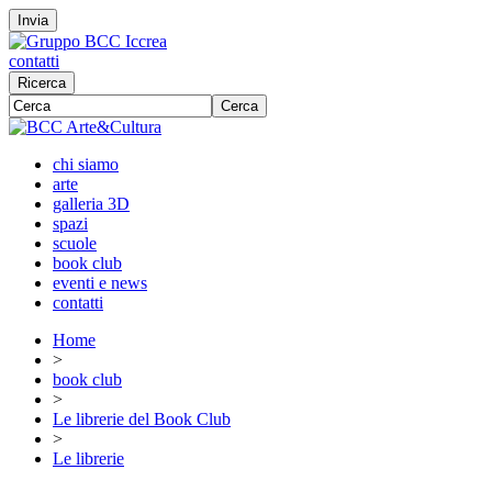
Invia
contatti
Ricerca
Cerca
chi siamo
arte
galleria 3D
spazi
scuole
book club
eventi e news
contatti
Home
>
book club
>
Le librerie del Book Club
>
Le librerie