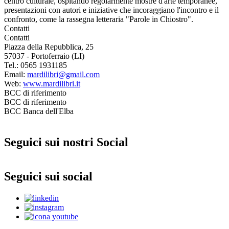
centro culturale, ospitando regolarmente mostre d'arte temporanee,
presentazioni con autori e iniziative che incoraggiano l'incontro e il
confronto, come la rassegna letteraria "Parole in Chiostro".
Contatti
Contatti
Piazza della Repubblica, 25
57037 - Portoferraio (LI)
Tel.: 0565 1931185
Email:
mardilibri@gmail.com
Web:
www.mardilibri.it
BCC di riferimento
BCC di riferimento
BCC Banca dell'Elba
Seguici sui nostri Social
Seguici sui social