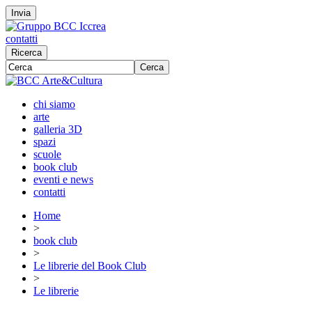
Invia
contatti
Ricerca
Cerca
chi siamo
arte
galleria 3D
spazi
scuole
book club
eventi e news
contatti
Home
>
book club
>
Le librerie del Book Club
>
Le librerie