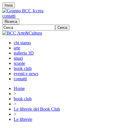
Invia
contatti
Ricerca
Cerca
chi siamo
arte
galleria 3D
spazi
scuole
book club
eventi e news
contatti
Home
>
book club
>
Le librerie del Book Club
>
Le librerie