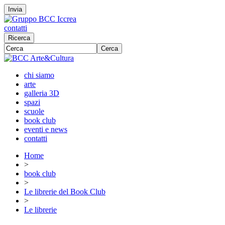
Invia
contatti
Ricerca
Cerca
chi siamo
arte
galleria 3D
spazi
scuole
book club
eventi e news
contatti
Home
>
book club
>
Le librerie del Book Club
>
Le librerie