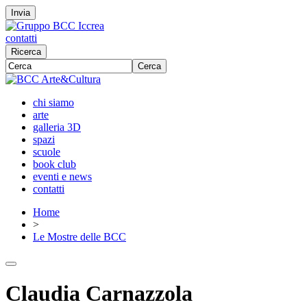
Invia
contatti
Ricerca
Cerca
chi siamo
arte
galleria 3D
spazi
scuole
book club
eventi e news
contatti
Home
>
Le Mostre delle BCC
Claudia Carnazzola