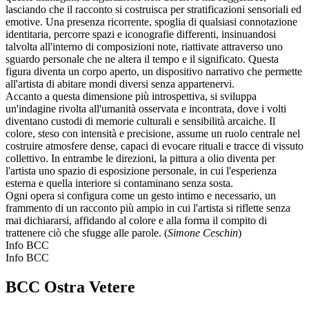
lasciando che il racconto si costruisca per stratificazioni sensoriali ed
emotive. Una presenza ricorrente, spoglia di qualsiasi connotazione
identitaria, percorre spazi e iconografie differenti, insinuandosi
talvolta all'interno di composizioni note, riattivate attraverso uno
sguardo personale che ne altera il tempo e il significato. Questa
figura diventa un corpo aperto, un dispositivo narrativo che permette
all'artista di abitare mondi diversi senza appartenervi.
Accanto a questa dimensione più introspettiva, si sviluppa
un'indagine rivolta all'umanità osservata e incontrata, dove i volti
diventano custodi di memorie culturali e sensibilità arcaiche. Il
colore, steso con intensità e precisione, assume un ruolo centrale nel
costruire atmosfere dense, capaci di evocare rituali e tracce di vissuto
collettivo. In entrambe le direzioni, la pittura a olio diventa per
l'artista uno spazio di esposizione personale, in cui l'esperienza
esterna e quella interiore si contaminano senza sosta.
Ogni opera si configura come un gesto intimo e necessario, un
frammento di un racconto più ampio in cui l'artista si riflette senza
mai dichiararsi, affidando al colore e alla forma il compito di
trattenere ciò che sfugge alle parole. (
Simone Ceschin
)
Info BCC
Info BCC
BCC Ostra Vetere