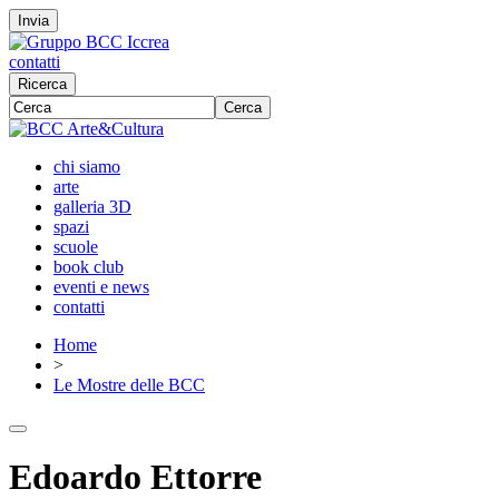
Invia
contatti
Ricerca
Cerca
chi siamo
arte
galleria 3D
spazi
scuole
book club
eventi e news
contatti
Home
>
Le Mostre delle BCC
Edoardo Ettorre