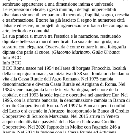
sembrano appartenere a una dimensione intima e universale.
Le espressioni delicate, i gesti minimi, i dettagli impercettibili
diventano strumenti per parlare di memoria, fragilità, sogno, crescita
e trasformazione. Ettorre ha già lasciato il segno in numerose città
italiane ed estere, in progetti di rigenerazione urbana che coniugano
arte, territorio e comunità.
La sua pratica si muove tra l'estetica e la narrazione, restituendo
dignità e bellezza a muri dimenticati. La sua arte non grida, ma
sussurra con eleganza. Osservarla è come entrare in una fotografia
dipinta che parla al cuore. (
Giacomo Marinaro, Gulìa Urbana
)
Info BCC
Info BCC
BCC Roma nasce nel 1954 nell'area di borgata Finocchio, località
della campagna romana, su iniziativa di 38 soci fondatori che danno
vita alla Cassa Rurale dell'Agro Romano. Nel 1975 cambia
denominazione e diventa Cassa Rurale ed Artigiana di Roma. Nel
1984 viene inaugurata la sede in via Sardegna, nel cuore della
capitale, e nel 1993 la sede legale e operativa nel quartiere Eur. Nel
1995, con la riforma bancaria, la denominazione cambia in Banca di
Credito Cooperativo di Roma. Nel 1997 la Banca supera i confini
del Lazio e si estende in Abruzzo, incorporando la Banca di Credito
Cooperativo di Scurcola Marsicana. Nel 2015 arriva in Veneto
acquisendo attività e passività della Banca Padovana Credito
Cooperativo. Nel 2020 l'approdo in Molise con l'agenzia 246 a
Isernia. Nel 2024 la fusione con la Cassa Rurale ed Artigiana