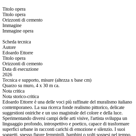
Titolo opera
Titolo opera
Orizzonti di cemento
Immagine
Immagine opera
Scheda tecnica
Autore
Edoardo Ettorre
Titolo opera
Orizzonti di cemento
Data di esecuzione
2026
Tecnica e supporto, misure (altezza x base cm)
Quarzo su muro, 4 x 30 m ca.
Nota critica
Nota storico-critica
Edoardo Ettorre è una delle voci più raffinate del muralismo italiano
contemporaneo. La sua ricerca fonde realismo pittorico, delicate
suggestioni oniriche e un uso magistrale del colore e della luce.
Sperimentando diversi campi delle arti visive, l'artista sviluppa un
linguaggio profondo, introspettivo e poetico, capace di trasformare
superfici urbane in racconti carichi di emozione e silenzio. I suoi
soggetti, spesso figure femminili, bambini o volti sospesi nel tempo,