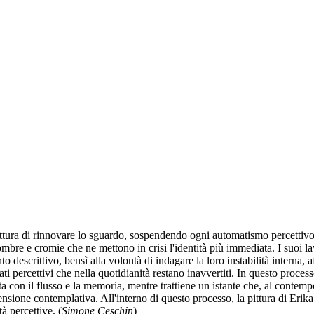
pittura di rinnovare lo sguardo, sospendendo ogni automatismo percettivo. 
ombre e cromie che ne mettono in crisi l'identità più immediata. I suoi la
o descrittivo, bensì alla volontà di indagare la loro instabilità interna, 
rati percettivi che nella quotidianità restano inavvertiti. In questo proces
a con il flusso e la memoria, mentre trattiene un istante che, al contempo
ensione contemplativa. All'interno di questo processo, la pittura di Erika
à percettive. (
Simone Ceschin
)