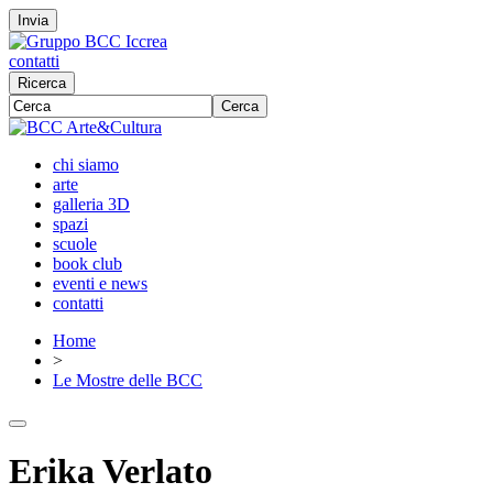
Invia
contatti
Ricerca
Cerca
chi siamo
arte
galleria 3D
spazi
scuole
book club
eventi e news
contatti
Home
>
Le Mostre delle BCC
Erika Verlato