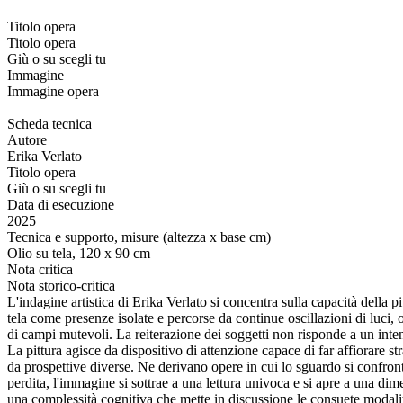
Titolo opera
Titolo opera
Giù o su scegli tu
Immagine
Immagine opera
Scheda tecnica
Autore
Erika Verlato
Titolo opera
Giù o su scegli tu
Data di esecuzione
2025
Tecnica e supporto, misure (altezza x base cm)
Olio su tela, 120 x 90 cm
Nota critica
Nota storico-critica
L'indagine artistica di Erika Verlato si concentra sulla capacità della 
tela come presenze isolate e percorse da continue oscillazioni di luci, 
di campi mutevoli. La reiterazione dei soggetti non risponde a un intent
La pittura agisce da dispositivo di attenzione capace di far affiorare st
da prospettive diverse. Ne derivano opere in cui lo sguardo si confront
perdita, l'immagine si sottrae a una lettura univoca e si apre a una dim
una complessità cognitiva che mette in discussione le consuete modalit