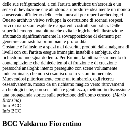
delle sue raffigurazioni, a cui l'artista attribuisce un'aerosità e un
senso di lievitazione che alludono a riprodurre idealmente un mondo
conservato all'interno delle teche museali per reperti archeologici.
Questo archivio visivo sviluppa la costruzione di scenari sospesi,
privi di narrazioni esplicite e apparenti costrutti simbolici. Dalle
superfici emerge una pittura che evita le logiche dell'illustrazione
sfruttando significativamente la sovrapposizione di elementi per
generare contrasti tra primi piani e profondità.
Costante è l'allusione a spazi mai descritti, prodotti dall'amalgama di
livelli con cui l'artista esegue immagini instabili e ambigue, che
richiedono uno sguardo lento. Per Ermini, la pittura è strumento di
contemplazione che richiede tempi di fruizione e di creazione
pressoché analoghi: intento perseguito con scene volutamente
indeterminate, che non si esauriscono in visioni immediate.
Muovendosi pittoricamente come un tombarolo, egli ricerca
ossessivamente, mosso da un richiamo magico verso ritrovamenti
archeologici che, con sensibilità e gentilezza, mettono in discussione
una propaganda storica sulla perfezione dell'uomo etrusco. (
Mario
Bronzino
)
Info BCC
Info BCC
BCC Valdarno Fiorentino