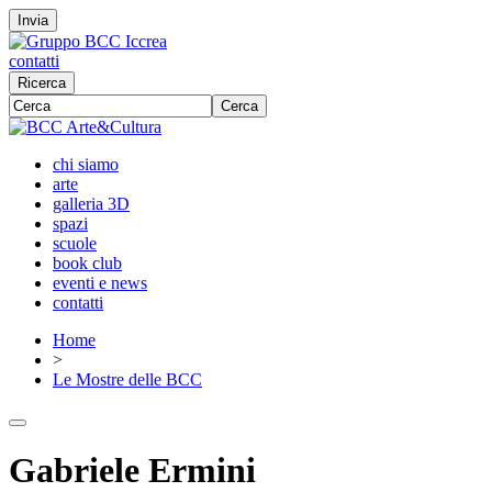
Invia
contatti
Ricerca
Cerca
chi siamo
arte
galleria 3D
spazi
scuole
book club
eventi e news
contatti
Home
>
Le Mostre delle BCC
Gabriele Ermini