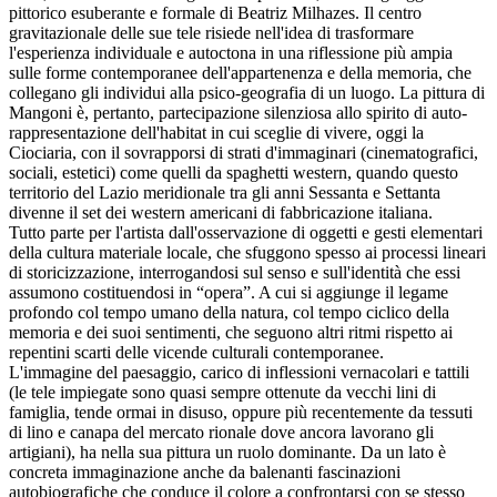
pittorico esuberante e formale di Beatriz Milhazes. Il centro
gravitazionale delle sue tele risiede nell'idea di trasformare
l'esperienza individuale e autoctona in una riflessione più ampia
sulle forme contemporanee dell'appartenenza e della memoria, che
collegano gli individui alla psico-geografia di un luogo. La pittura di
Mangoni è, pertanto, partecipazione silenziosa allo spirito di auto-
rappresentazione dell'habitat in cui sceglie di vivere, oggi la
Ciociaria, con il sovrapporsi di strati d'immaginari (cinematografici,
sociali, estetici) come quelli da spaghetti western, quando questo
territorio del Lazio meridionale tra gli anni Sessanta e Settanta
divenne il set dei western americani di fabbricazione italiana.
Tutto parte per l'artista dall'osservazione di oggetti e gesti elementari
della cultura materiale locale, che sfuggono spesso ai processi lineari
di storicizzazione, interrogandosi sul senso e sull'identità che essi
assumono costituendosi in “opera”. A cui si aggiunge il legame
profondo col tempo umano della natura, col tempo ciclico della
memoria e dei suoi sentimenti, che seguono altri ritmi rispetto ai
repentini scarti delle vicende culturali contemporanee.
L'immagine del paesaggio, carico di inflessioni vernacolari e tattili
(le tele impiegate sono quasi sempre ottenute da vecchi lini di
famiglia, tende ormai in disuso, oppure più recentemente da tessuti
di lino e canapa del mercato rionale dove ancora lavorano gli
artigiani), ha nella sua pittura un ruolo dominante. Da un lato è
concreta immaginazione anche da balenanti fascinazioni
autobiografiche che conduce il colore a confrontarsi con se stesso