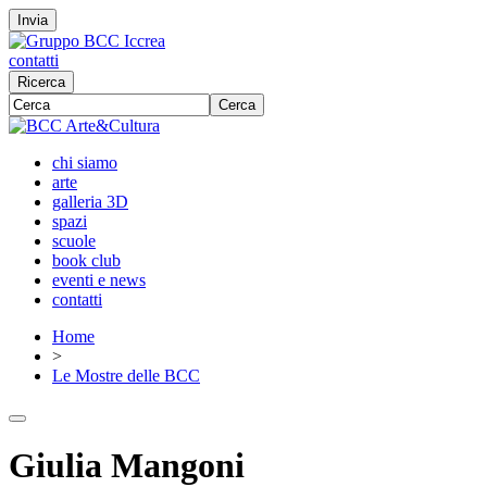
Invia
contatti
Ricerca
Cerca
chi siamo
arte
galleria 3D
spazi
scuole
book club
eventi e news
contatti
Home
>
Le Mostre delle BCC
Giulia Mangoni