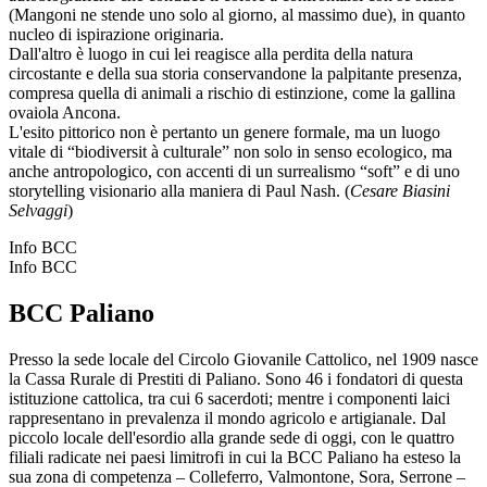
(Mangoni ne stende uno solo al giorno, al massimo due), in quanto
nucleo di ispirazione originaria.
Dall'altro è luogo in cui lei reagisce alla perdita della natura
circostante e della sua storia conservandone la palpitante presenza,
compresa quella di animali a rischio di estinzione, come la gallina
ovaiola Ancona.
L'esito pittorico non è pertanto un genere formale, ma un luogo
vitale di “biodiversit à culturale” non solo in senso ecologico, ma
anche antropologico, con accenti di un surrealismo “soft” e di uno
storytelling visionario alla maniera di Paul Nash. (
Cesare Biasini
Selvaggi
)
Info BCC
Info BCC
BCC Paliano
Presso la sede locale del Circolo Giovanile Cattolico, nel 1909 nasce
la Cassa Rurale di Prestiti di Paliano. Sono 46 i fondatori di questa
istituzione cattolica, tra cui 6 sacerdoti; mentre i componenti laici
rappresentano in prevalenza il mondo agricolo e artigianale. Dal
piccolo locale dell'esordio alla grande sede di oggi, con le quattro
filiali radicate nei paesi limitrofi in cui la BCC Paliano ha esteso la
sua zona di competenza – Colleferro, Valmontone, Sora, Serrone –