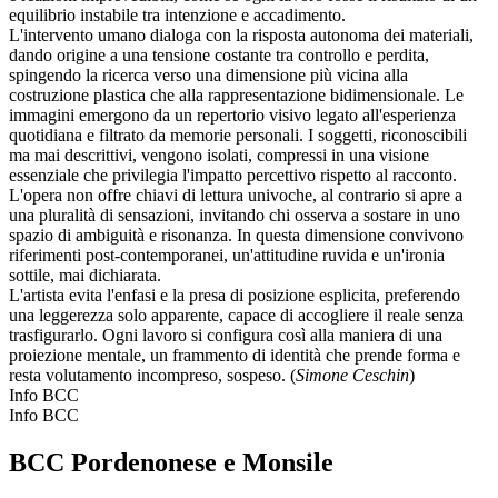
equilibrio instabile tra intenzione e accadimento.
L'intervento umano dialoga con la risposta autonoma dei materiali,
dando origine a una tensione costante tra controllo e perdita,
spingendo la ricerca verso una dimensione più vicina alla
costruzione plastica che alla rappresentazione bidimensionale. Le
immagini emergono da un repertorio visivo legato all'esperienza
quotidiana e filtrato da memorie personali. I soggetti, riconoscibili
ma mai descrittivi, vengono isolati, compressi in una visione
essenziale che privilegia l'impatto percettivo rispetto al racconto.
L'opera non offre chiavi di lettura univoche, al contrario si apre a
una pluralità di sensazioni, invitando chi osserva a sostare in uno
spazio di ambiguità e risonanza. In questa dimensione convivono
riferimenti post-contemporanei, un'attitudine ruvida e un'ironia
sottile, mai dichiarata.
L'artista evita l'enfasi e la presa di posizione esplicita, preferendo
una leggerezza solo apparente, capace di accogliere il reale senza
trasfigurarlo. Ogni lavoro si configura così alla maniera di una
proiezione mentale, un frammento di identità che prende forma e
resta volutamento incompreso, sospeso. (
Simone Ceschin
)
Info BCC
Info BCC
BCC Pordenonese e Monsile