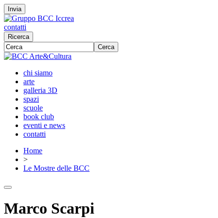
Invia
contatti
Ricerca
Cerca
chi siamo
arte
galleria 3D
spazi
scuole
book club
eventi e news
contatti
Home
>
Le Mostre delle BCC
Marco Scarpi