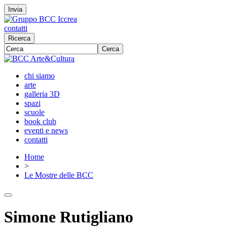
Invia
contatti
Ricerca
Cerca
chi siamo
arte
galleria 3D
spazi
scuole
book club
eventi e news
contatti
Home
>
Le Mostre delle BCC
Simone Rutigliano