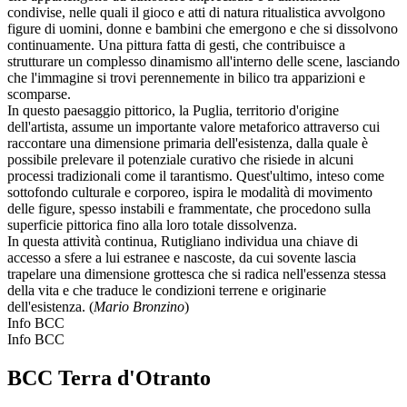
condivise, nelle quali il gioco e atti di natura ritualistica avvolgono
figure di uomini, donne e bambini che emergono e che si dissolvono
continuamente. Una pittura fatta di gesti, che contribuisce a
strutturare un complesso dinamismo all'interno delle scene, lasciando
che l'immagine si trovi perennemente in bilico tra apparizioni e
scomparse.
In questo paesaggio pittorico, la Puglia, territorio d'origine
dell'artista, assume un importante valore metaforico attraverso cui
raccontare una dimensione primaria dell'esistenza, dalla quale è
possibile prelevare il potenziale curativo che risiede in alcuni
processi tradizionali come il tarantismo. Quest'ultimo, inteso come
sottofondo culturale e corporeo, ispira le modalità di movimento
delle figure, spesso instabili e frammentate, che procedono sulla
superficie pittorica fino alla loro totale dissolvenza.
In questa attività continua, Rutigliano individua una chiave di
accesso a sfere a lui estranee e nascoste, da cui sovente lascia
trapelare una dimensione grottesca che si radica nell'essenza stessa
della vita e che traduce le condizioni terrene e originarie
dell'esistenza. (
Mario Bronzino
)
Info BCC
Info BCC
BCC Terra d'Otranto