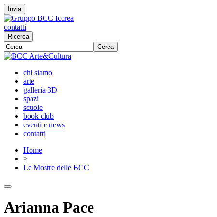
Invia
contatti
Ricerca
Cerca
chi siamo
arte
galleria 3D
spazi
scuole
book club
eventi e news
contatti
Home
>
Le Mostre delle BCC
Arianna Pace