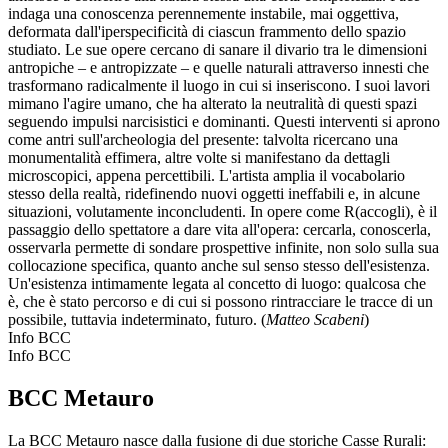
indaga una conoscenza perennemente instabile, mai oggettiva,
deformata dall'iperspecificità di ciascun frammento dello spazio
studiato. Le sue opere cercano di sanare il divario tra le dimensioni
antropiche – e antropizzate – e quelle naturali attraverso innesti che
trasformano radicalmente il luogo in cui si inseriscono. I suoi lavori
mimano l'agire umano, che ha alterato la neutralità di questi spazi
seguendo impulsi narcisistici e dominanti. Questi interventi si aprono
come antri sull'archeologia del presente: talvolta ricercano una
monumentalità effimera, altre volte si manifestano da dettagli
microscopici, appena percettibili. L'artista amplia il vocabolario
stesso della realtà, ridefinendo nuovi oggetti ineffabili e, in alcune
situazioni, volutamente inconcludenti. In opere come R(accogli), è il
passaggio dello spettatore a dare vita all'opera: cercarla, conoscerla,
osservarla permette di sondare prospettive infinite, non solo sulla sua
collocazione specifica, quanto anche sul senso stesso dell'esistenza.
Un'esistenza intimamente legata al concetto di luogo: qualcosa che
è, che è stato percorso e di cui si possono rintracciare le tracce di un
possibile, tuttavia indeterminato, futuro. (
Matteo Scabeni
)
Info BCC
Info BCC
BCC Metauro
La BCC Metauro nasce dalla fusione di due storiche Casse Rurali: