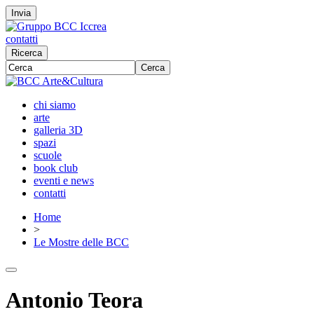
Invia
contatti
Ricerca
Cerca
chi siamo
arte
galleria 3D
spazi
scuole
book club
eventi e news
contatti
Home
>
Le Mostre delle BCC
Antonio Teora