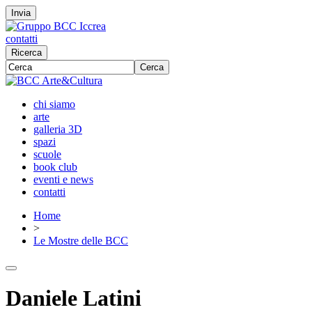
Invia
contatti
Ricerca
Cerca
chi siamo
arte
galleria 3D
spazi
scuole
book club
eventi e news
contatti
Home
>
Le Mostre delle BCC
Daniele Latini