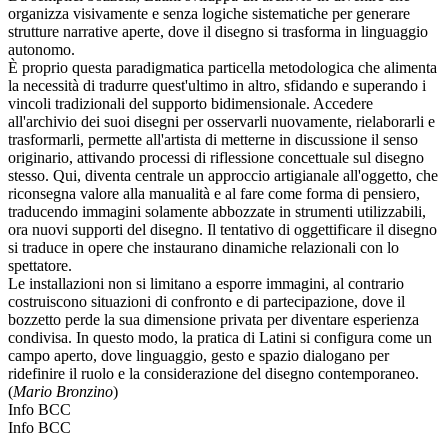
organizza visivamente e senza logiche sistematiche per generare
strutture narrative aperte, dove il disegno si trasforma in linguaggio
autonomo.
È proprio questa paradigmatica particella metodologica che alimenta
la necessità di tradurre quest'ultimo in altro, sfidando e superando i
vincoli tradizionali del supporto bidimensionale. Accedere
all'archivio dei suoi disegni per osservarli nuovamente, rielaborarli e
trasformarli, permette all'artista di metterne in discussione il senso
originario, attivando processi di riflessione concettuale sul disegno
stesso. Qui, diventa centrale un approccio artigianale all'oggetto, che
riconsegna valore alla manualità e al fare come forma di pensiero,
traducendo immagini solamente abbozzate in strumenti utilizzabili,
ora nuovi supporti del disegno. Il tentativo di oggettificare il disegno
si traduce in opere che instaurano dinamiche relazionali con lo
spettatore.
Le installazioni non si limitano a esporre immagini, al contrario
costruiscono situazioni di confronto e di partecipazione, dove il
bozzetto perde la sua dimensione privata per diventare esperienza
condivisa. In questo modo, la pratica di Latini si configura come un
campo aperto, dove linguaggio, gesto e spazio dialogano per
ridefinire il ruolo e la considerazione del disegno contemporaneo.
(
Mario Bronzino
)
Info BCC
Info BCC