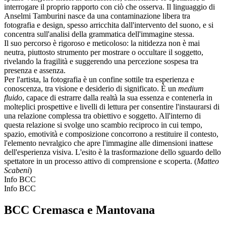
interrogare il proprio rapporto con ciò che osserva. Il linguaggio di
Anselmi Tamburini nasce da una contaminazione libera tra
fotografia e design, spesso arricchita dall'intervento del suono, e si
concentra sull'analisi della grammatica dell'immagine stessa.
Il suo percorso è rigoroso e meticoloso: la nitidezza non è mai
neutra, piuttosto strumento per mostrare o occultare il soggetto,
rivelando la fragilità e suggerendo una percezione sospesa tra
presenza e assenza.
Per l'artista, la fotografia è un confine sottile tra esperienza e
conoscenza, tra visione e desiderio di significato. È un
medium
fluido
, capace di estrarre dalla realtà la sua essenza e contenerla in
molteplici prospettive e livelli di lettura per consentire l'instaurarsi di
una relazione complessa tra obiettivo e soggetto. All'interno di
questa relazione si svolge uno scambio reciproco in cui tempo,
spazio, emotività e composizione concorrono a restituire il contesto,
l'elemento nevralgico che apre l'immagine alle dimensioni inattese
dell'esperienza visiva. L'esito è la trasformazione dello sguardo dello
spettatore in un processo attivo di comprensione e scoperta. (
Matteo
Scabeni
)
Info BCC
Info BCC
BCC Cremasca e Mantovana