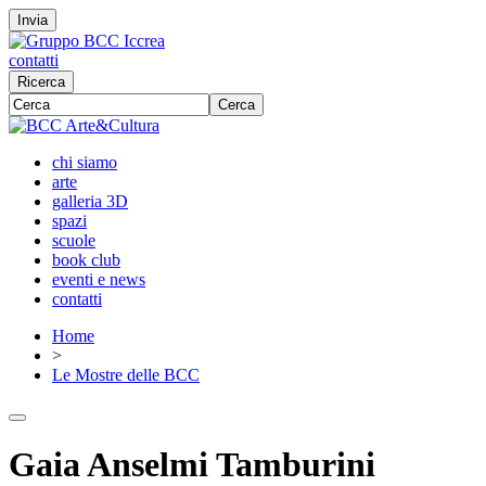
Invia
contatti
Ricerca
Cerca
chi siamo
arte
galleria 3D
spazi
scuole
book club
eventi e news
contatti
Home
>
Le Mostre delle BCC
Gaia Anselmi Tamburini