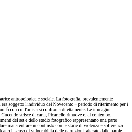
 matrice antropologica e sociale. La fotografia, prevalentemente
cui era soggetto l'individuo del Novecento – periodo di riferimento per i
munità con cui l'artista si confronta direttamente. Le immagini
 Cucendo strisce di carta, Picariello rimuove e, al contempo,
ementi del set e dello studio fotografico rappresentano una parte
tare mai a entrare in contrasto con le storie di violenza e sofferenza
icano il senso di vulnerabilità delle narrazioni, alterate dalle parole