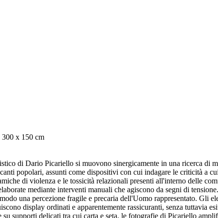
o, 300 x 150 cm
 artistico di Dario Picariello si muovono sinergicamente in una ricerca di
 canti popolari, assunti come dispositivi con cui indagare le criticità a 
miche di violenza e le tossicità relazionali presenti all'interno delle co
ielaborate mediante interventi manuali che agiscono da segni di tensione.
o modo una percezione fragile e precaria dell'Uomo rappresentato. Gli el
uiscono display ordinati e apparentemente rassicuranti, senza tuttavia esi
u supporti delicati tra cui carta e seta, le fotografie di Picariello amplif