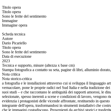
Titolo opera
Titolo opera
Sono le ferite del sentimento
Immagine
Immagine opera
Scheda tecnica
Autore
Dario Picariello
Titolo opera
Sono le ferite del sentimento
Data di esecuzione
2023
Tecnica e supporto, misure (altezza x base cm)
Stampa fotografica a contatto su seta, pagine di libri, alluminio dorat
Nota critica
Nota storico-critica
a fotografia e le installazioni attraverso cui si sviluppa il linguaggio
vernacolare, pone le proprie radici nel Sud Italia e nella tradizione dei
suoi studi – e che raccontano le ambiguità dei rapporti amorosi, le dina
selezionate, spesso inerenti a scene e condizioni di lavoro, vengono r
evidenzia i protagonisti delle vicende affrontate, restituendo in quest
integrante dell'opera, trasformandosi in strumenti installativi che costr
che le immagini custodiscono. Provenienti da archivi storici e trasferite s