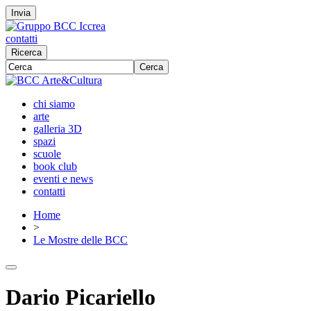
Invia
contatti
Ricerca
Cerca
chi siamo
arte
galleria 3D
spazi
scuole
book club
eventi e news
contatti
Home
>
Le Mostre delle BCC
Dario Picariello