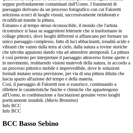
seppur profondamente contaminati dall'Uomo. I frammenti di
paesaggio derivano da un processo fotografico con cui Faloretti
seleziona scorci di luoghi vissuti, successivamente rielaborati e
ricodificati tramite la pittura.
Estraneo e al tempo stesso riconoscibile, il mondo che l'artista
ricostruisce si basa su suggestioni letterarie che si trasformano in
collage pittorici, dove luoghi differenti si affiancano per formare un
unico paesaggio complesso, fatto di luci abbacinanti, tonalità acide e
vibranti che vanno dalla terra al cielo, dalla natura a rovine storiche
che talvolta appaiono dando vita ad atmosfere atemporali. La pittura
è così pretesto per interpretare il paesaggio attraverso forme aperte e
in movimento, restituendo visioni mutevoli della natura, in accordo a
un processo pittorico mobile e imprevedibile, dove le soluzioni
formali mutano senza previsione, per via di una pittura diluita che
lascia spazio all'azione del tempo e della materia.
Così, il paesaggio di Faloretti non si esaurisce, continuando a
riflettere le caratteristiche fisiche e chimiche che appartengono
all'Uomo, in combinazione a fascinazioni genuine verso luoghi
poeticamente instabili. (
Mario Bronzino
)
Info BCC
Info BCC
BCC Basso Sebino