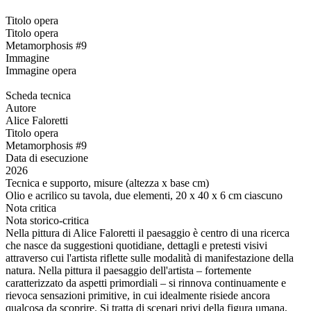
Titolo opera
Titolo opera
Metamorphosis #9
Immagine
Immagine opera
Scheda tecnica
Autore
Alice Faloretti
Titolo opera
Metamorphosis #9
Data di esecuzione
2026
Tecnica e supporto, misure (altezza x base cm)
Olio e acrilico su tavola, due elementi, 20 x 40 x 6 cm ciascuno
Nota critica
Nota storico-critica
Nella pittura di Alice Faloretti il paesaggio è centro di una ricerca
che nasce da suggestioni quotidiane, dettagli e pretesti visivi
attraverso cui l'artista riflette sulle modalità di manifestazione della
natura. Nella pittura il paesaggio dell'artista – fortemente
caratterizzato da aspetti primordiali – si rinnova continuamente e
rievoca sensazioni primitive, in cui idealmente risiede ancora
qualcosa da scoprire. Si tratta di scenari privi della figura umana,