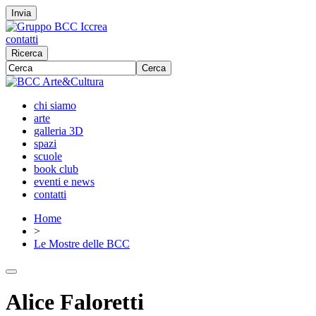
Invia
contatti
Ricerca
Cerca
chi siamo
arte
galleria 3D
spazi
scuole
book club
eventi e news
contatti
Home
>
Le Mostre delle BCC
Alice Faloretti