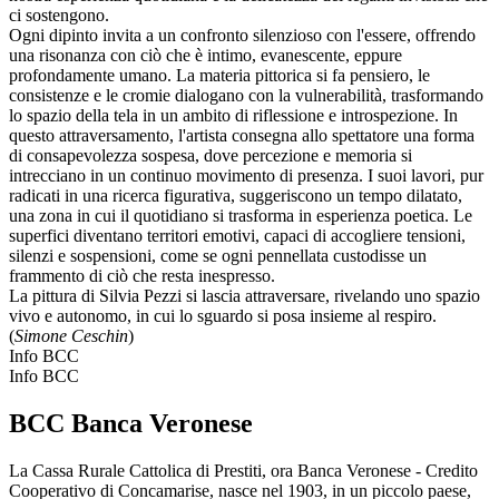
ci sostengono.
Ogni dipinto invita a un confronto silenzioso con l'essere, offrendo
una risonanza con ciò che è intimo, evanescente, eppure
profondamente umano. La materia pittorica si fa pensiero, le
consistenze e le cromie dialogano con la vulnerabilità, trasformando
lo spazio della tela in un ambito di riflessione e introspezione. In
questo attraversamento, l'artista consegna allo spettatore una forma
di consapevolezza sospesa, dove percezione e memoria si
intrecciano in un continuo movimento di presenza. I suoi lavori, pur
radicati in una ricerca figurativa, suggeriscono un tempo dilatato,
una zona in cui il quotidiano si trasforma in esperienza poetica. Le
superfici diventano territori emotivi, capaci di accogliere tensioni,
silenzi e sospensioni, come se ogni pennellata custodisse un
frammento di ciò che resta inespresso.
La pittura di Silvia Pezzi si lascia attraversare, rivelando uno spazio
vivo e autonomo, in cui lo sguardo si posa insieme al respiro.
(
Simone Ceschin
)
Info BCC
Info BCC
BCC Banca Veronese
La Cassa Rurale Cattolica di Prestiti, ora Banca Veronese - Credito
Cooperativo di Concamarise, nasce nel 1903, in un piccolo paese,