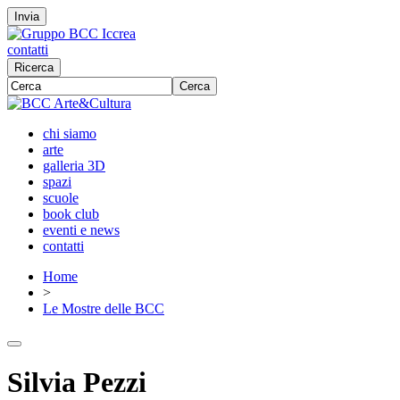
Invia
contatti
Ricerca
Cerca
chi siamo
arte
galleria 3D
spazi
scuole
book club
eventi e news
contatti
Home
>
Le Mostre delle BCC
Silvia Pezzi