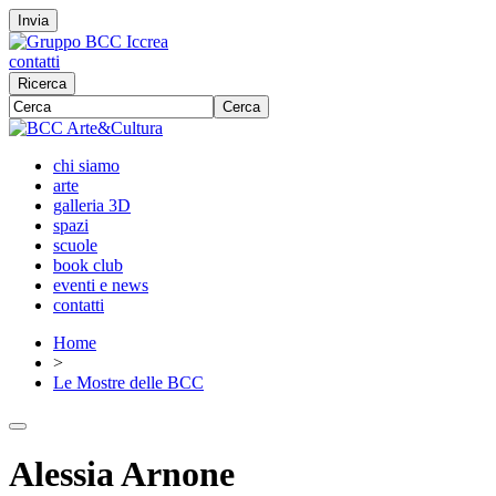
Invia
contatti
Ricerca
Cerca
chi siamo
arte
galleria 3D
spazi
scuole
book club
eventi e news
contatti
Home
>
Le Mostre delle BCC
Alessia Arnone