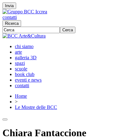
Invia
contatti
Ricerca
Cerca
chi siamo
arte
galleria 3D
spazi
scuole
book club
eventi e news
contatti
Home
>
Le Mostre delle BCC
Chiara Fantaccione