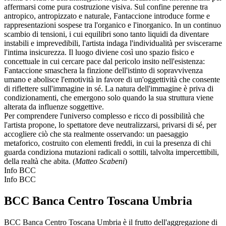
affermarsi come pura costruzione visiva. Sul confine perenne tra
antropico, antropizzato e naturale, Fantaccione introduce forme e
rappresentazioni sospese tra l'organico e l'inorganico. In un continuo
scambio di tensioni, i cui equilibri sono tanto liquidi da diventare
instabili e imprevedibili, l'artista indaga l'individualità per sviscerarne
l'intima insicurezza. Il luogo diviene così uno spazio fisico e
concettuale in cui cercare pace dal pericolo insito nell'esistenza:
Fantaccione smaschera la finzione dell'istinto di sopravvivenza
umano e abolisce l'emotività in favore di un'oggettività che consente
di riflettere sull'immagine in sé. La natura dell'immagine è priva di
condizionamenti, che emergono solo quando la sua struttura viene
alterata da influenze soggettive.
Per comprendere l'universo complesso e ricco di possibilità che
l'artista propone, lo spettatore deve neutralizzarsi, privarsi di sé, per
accogliere ciò che sta realmente osservando: un paesaggio
metaforico, costruito con elementi freddi, in cui la presenza di chi
guarda condiziona mutazioni radicali o sottili, talvolta impercettibili,
della realtà che abita. (
Matteo Scabeni
)
Info BCC
Info BCC
BCC Banca Centro Toscana Umbria
BCC Banca Centro Toscana Umbria è il frutto dell'aggregazione di