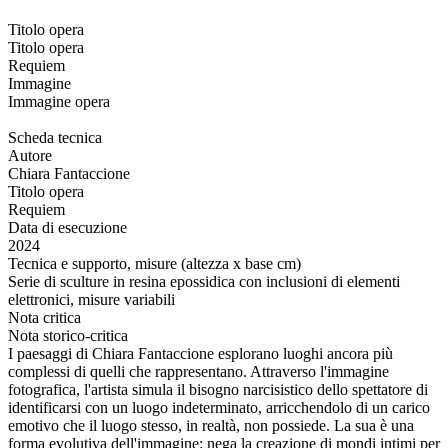
Titolo opera
Titolo opera
Requiem
Immagine
Immagine opera
Scheda tecnica
Autore
Chiara Fantaccione
Titolo opera
Requiem
Data di esecuzione
2024
Tecnica e supporto, misure (altezza x base cm)
Serie di sculture in resina epossidica con inclusioni di elementi
elettronici, misure variabili
Nota critica
Nota storico-critica
I paesaggi di Chiara Fantaccione esplorano luoghi ancora più
complessi di quelli che rappresentano. Attraverso l'immagine
fotografica, l'artista simula il bisogno narcisistico dello spettatore di
identificarsi con un luogo indeterminato, arricchendolo di un carico
emotivo che il luogo stesso, in realtà, non possiede. La sua è una
forma evolutiva dell'immagine: nega la creazione di mondi intimi per