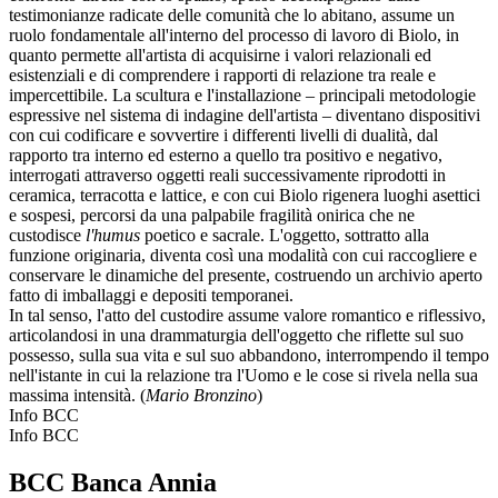
testimonianze radicate delle comunità che lo abitano, assume un
ruolo fondamentale all'interno del processo di lavoro di Biolo, in
quanto permette all'artista di acquisirne i valori relazionali ed
esistenziali e di comprendere i rapporti di relazione tra reale e
impercettibile. La scultura e l'installazione – principali metodologie
espressive nel sistema di indagine dell'artista – diventano dispositivi
con cui codificare e sovvertire i differenti livelli di dualità, dal
rapporto tra interno ed esterno a quello tra positivo e negativo,
interrogati attraverso oggetti reali successivamente riprodotti in
ceramica, terracotta e lattice, e con cui Biolo rigenera luoghi asettici
e sospesi, percorsi da una palpabile fragilità onirica che ne
custodisce
l'humus
poetico e sacrale. L'oggetto, sottratto alla
funzione originaria, diventa così una modalità con cui raccogliere e
conservare le dinamiche del presente, costruendo un archivio aperto
fatto di imballaggi e depositi temporanei.
In tal senso, l'atto del custodire assume valore romantico e riflessivo,
articolandosi in una drammaturgia dell'oggetto che riflette sul suo
possesso, sulla sua vita e sul suo abbandono, interrompendo il tempo
nell'istante in cui la relazione tra l'Uomo e le cose si rivela nella sua
massima intensità. (
Mario Bronzino
)
Info BCC
Info BCC
BCC Banca Annia