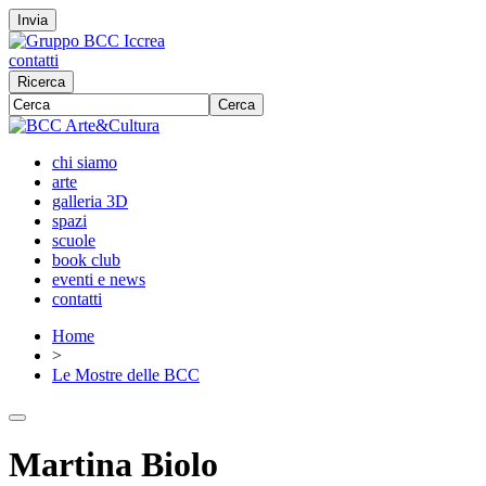
Invia
contatti
Ricerca
Cerca
chi siamo
arte
galleria 3D
spazi
scuole
book club
eventi e news
contatti
Home
>
Le Mostre delle BCC
Martina Biolo